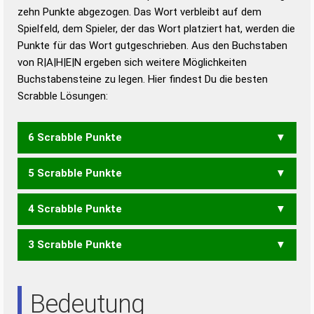
zehn Punkte abgezogen. Das Wort verbleibt auf dem
Duden – Richtiges und gutes
Spielfeld, dem Spieler, der das Wort platziert hat, werden die
Deutsch
Punkte für das Wort gutgeschrieben. Aus den Buchstaben
von R|A|H|E|N ergeben sich weitere Möglichkeiten
Duden – Die deutsche Grammatik
Buchstabensteine zu legen. Hier findest Du die besten
Duden – Deutsches
Scrabble Lösungen:
Universalwörterbuch
6 Scrabble Punkte
5 Scrabble Punkte
ERAHN
HARNE
HERAN
NAHER
RAHNE
4 Scrabble Punkte
AHNE
HARN
NAHE
RAHN
REHA
3 Scrabble Punkte
AHN
EHR
HAN
HAR
HER
NAH
REH
RHE
AREN
ARE
ERN
RAN
REN
Bedeutung