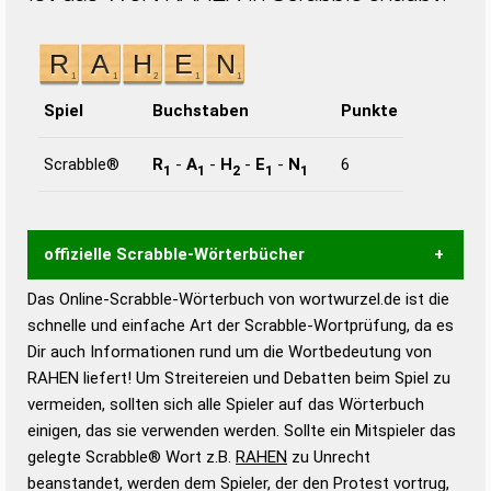
Spiel
Buchstaben
Punkte
Scrabble®
R
-
A
-
H
-
E
-
N
6
1
1
2
1
1
offizielle Scrabble-Wörterbücher
Das Online-Scrabble-Wörterbuch von wortwurzel.de ist die
Wortwurzel liefert mit Hilfe eines semantischen
schnelle und einfache Art der Scrabble-Wortprüfung, da es
Wortanalyse-Algorithmus gute Anhaltspunkte zu
Dir auch Informationen rund um die Wortbedeutung von
Wortbedeutung, Worttrennung und Wortform, um die
RAHEN liefert! Um Streitereien und Debatten beim Spiel zu
Gültigkeit eines Wortes für das Scrabble-Spiel zu
vermeiden, sollten sich alle Spieler auf das Wörterbuch
bestimmen!
zugelassene Turnier Scrabble-
einigen, das sie verwenden werden. Sollte ein Mitspieler das
Wörterbücher sind:
gelegte Scrabble® Wort z.B.
RAHEN
zu Unrecht
beanstandet, werden dem Spieler, der den Protest vortrug,
Duden – Standardwerk in 12 Bänden