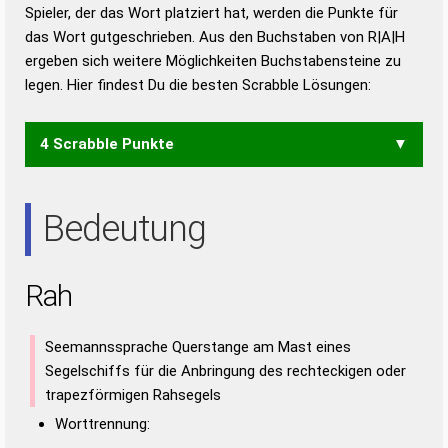
Duden – Richtiges und gutes
Spieler, der das Wort platziert hat, werden die Punkte für
Deutsch
das Wort gutgeschrieben. Aus den Buchstaben von R|A|H
ergeben sich weitere Möglichkeiten Buchstabensteine zu
Duden – Die deutsche Grammatik
legen. Hier findest Du die besten Scrabble Lösungen:
Duden – Deutsches
Universalwörterbuch
4 Scrabble Punkte
HAR
Bedeutung
Rah
Seemannssprache Querstange am Mast eines
Segelschiffs für die Anbringung des rechteckigen oder
trapezförmigen Rahsegels
Worttrennung: