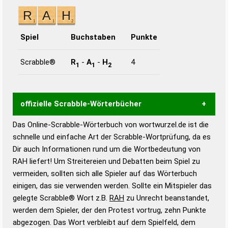
Spiel
Buchstaben
Punkte
Scrabble®
R
-
A
-
H
4
1
1
2
offizielle Scrabble-Wörterbücher
Das Online-Scrabble-Wörterbuch von wortwurzel.de ist die
Wortwurzel liefert mit Hilfe eines semantischen
schnelle und einfache Art der Scrabble-Wortprüfung, da es
Wortanalyse-Algorithmus gute Anhaltspunkte zu
Dir auch Informationen rund um die Wortbedeutung von
Wortbedeutung, Worttrennung und Wortform, um die
RAH liefert! Um Streitereien und Debatten beim Spiel zu
Gültigkeit eines Wortes für das Scrabble-Spiel zu
vermeiden, sollten sich alle Spieler auf das Wörterbuch
bestimmen!
zugelassene Turnier Scrabble-
einigen, das sie verwenden werden. Sollte ein Mitspieler das
Wörterbücher sind:
gelegte Scrabble® Wort z.B.
RAH
zu Unrecht beanstandet,
werden dem Spieler, der den Protest vortrug, zehn Punkte
Duden – Standardwerk in 12 Bänden
abgezogen. Das Wort verbleibt auf dem Spielfeld, dem