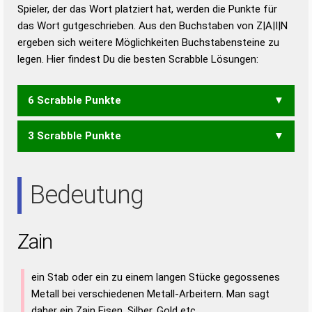
Duden – Richtiges und gutes
Spieler, der das Wort platziert hat, werden die Punkte für
Deutsch
das Wort gutgeschrieben. Aus den Buchstaben von Z|A|I|N
ergeben sich weitere Möglichkeiten Buchstabensteine zu
Duden – Die deutsche Grammatik
legen. Hier findest Du die besten Scrabble Lösungen:
Duden – Deutsches
Universalwörterbuch
6 Scrabble Punkte
3 Scrabble Punkte
NAZI
ANI
Bedeutung
Zain
ein Stab oder ein zu einem langen Stücke gegossenes
Metall bei verschiedenen Metall-Arbeitern. Man sagt
daher ein Zain Eisen, Silber, Gold etc.