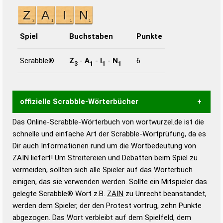
Spiel
Buchstaben
Punkte
Scrabble®
Z
-
A
-
I
-
N
6
3
1
1
1
offizielle Scrabble-Wörterbücher
Das Online-Scrabble-Wörterbuch von wortwurzel.de ist die
Wortwurzel liefert mit Hilfe eines semantischen
schnelle und einfache Art der Scrabble-Wortprüfung, da es
Wortanalyse-Algorithmus gute Anhaltspunkte zu
Dir auch Informationen rund um die Wortbedeutung von
Wortbedeutung, Worttrennung und Wortform, um die
ZAIN liefert! Um Streitereien und Debatten beim Spiel zu
Gültigkeit eines Wortes für das Scrabble-Spiel zu
vermeiden, sollten sich alle Spieler auf das Wörterbuch
bestimmen!
zugelassene Turnier Scrabble-
einigen, das sie verwenden werden. Sollte ein Mitspieler das
Wörterbücher sind:
gelegte Scrabble® Wort z.B.
ZAIN
zu Unrecht beanstandet,
werden dem Spieler, der den Protest vortrug, zehn Punkte
Duden – Standardwerk in 12 Bänden
abgezogen. Das Wort verbleibt auf dem Spielfeld, dem