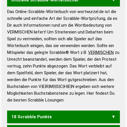
Das Online-Scrabble-Wörterbuch von wortwurzel.de ist die
Wortwurzel liefert mit Hilfe eines semantischen
schnelle und einfache Art der Scrabble-Wortprüfung, da es
Wortanalyse-Algorithmus gute Anhaltspunkte zu
Dir auch Informationen rund um die Wortbedeutung von
Wortbedeutung, Worttrennung und Wortform, um die
VERMISCHEN liefert! Um Streitereien und Debatten beim
Gültigkeit eines Wortes für das Scrabble-Spiel zu
Spiel zu vermeiden, sollten sich alle Spieler auf das
bestimmen!
zugelassene Turnier Scrabble-
Wörterbuch einigen, das sie verwenden werden. Sollte ein
Wörterbücher sind:
Mitspieler das gelegte Scrabble® Wort z.B.
VERMISCHEN
zu
Unrecht beanstandet, werden dem Spieler, der den Protest
Duden – Standardwerk in 12 Bänden
vortrug, zehn Punkte abgezogen. Das Wort verbleibt auf
Duden – Richtiges und gutes
dem Spielfeld, dem Spieler, der das Wort platziert hat,
Deutsch
werden die Punkte für das Wort gutgeschrieben. Aus den
Buchstaben von V|E|R|M|I|S|C|H|E|N ergeben sich weitere
Duden – Die deutsche Grammatik
Möglichkeiten Buchstabensteine zu legen. Hier findest Du
Duden – Deutsches
die besten Scrabble Lösungen:
Universalwörterbuch
18 Scrabble Punkte