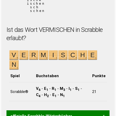
ische
ischen
sch
schen
Ist das Wort VERMISCHEN in Scrabble
erlaubt?
Spiel
Buchstaben
Punkte
V
-
E
-
R
-
M
-
I
-
S
-
6
1
1
3
1
1
Scrabble®
21
C
-
H
-
E
-
N
4
2
1
1
offizielle Scrabble-Wörterbücher