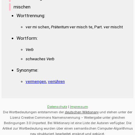
mischen
Worttrennung:
ver·mi·schen,
Präteritum
ver·misch·te, Part. ver·mischt
Wortform:
Verb
schwaches Verb
Synonyme:
vermengen
,
verrühren
Datenschutz
|
Impressum
Die Wortbedeutungen entstammen der
deutschen Wiktionary
und stehen unter der
Lizenz Creative Commons Namensnennung – Weitergabe unter gleichen
Bedingungen 3.0 Unported. Bei Wiktionary ist eine Liste der Autoren verfügbar. Die
Artikel zur Wortbedeutung wurden über einen semantischen Computer-Algorithmus
neu strukturiert, bearbeitet, ergänzt und gekürzt.