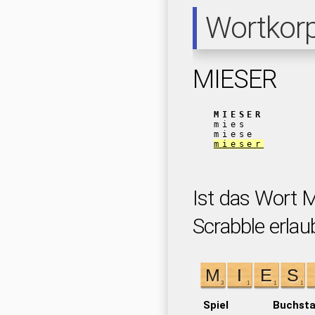
Wortkor
MIESER
MIESER
mies
miese
mieser
Ist das Wort 
Scrabble erlau
Spiel
Buchst