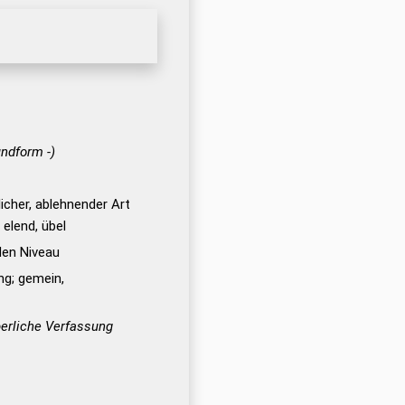
undform -)
licher, ablehnender Art
 elend, übel
en Niveau
ng; gemein,
rperliche Verfassung