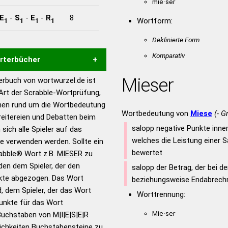
mie·ser
E
-
S
-
E
-
R
8
Wortform:
1
1
1
1
Deklinierte Form
Komparativ
örterbücher
Mieser
rbuch von wortwurzel.de ist
Hilfe eines semantischen
 Art der Scrabble-Wortprüfung,
s gute Anhaltspunkte zu
onen rund um die Wortbedeutung
ennung und Wortform, um die
Wortbedeutung von
Miese
(- G
reitereien und Debatten beim
für das Scrabble-Spiel zu
salopp negative Punkte inne
 sich alle Spieler auf das
 Turnier Scrabble-
welches die Leistung einer 
ie verwenden werden. Sollte ein
bewertet
rabble® Wort z.B.
MIESER
zu
en dem Spieler, der den
salopp der Betrag, der bei d
en – Standardwerk in 12
nkte abgezogen. Das Wort
beziehungsweise Endabrechn
nden
d, dem Spieler, der das Wort
Worttrennung:
en – Richtiges und gutes
Punkte für das Wort
utsch
Mie·ser
uchstaben von M|I|E|S|E|R
ichkeiten Buchstabensteine zu
en – Die deutsche Grammatik