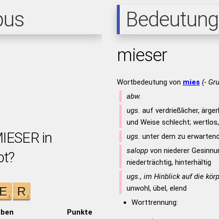
pus
Bedeutung
mieser
Wortbedeutung von
mies
(- Gr
abw.
ugs.
auf verdrießlicher, ärger
und Weise schlecht; wertlos,
MIESER in
ugs.
unter dem zu erwartend
salopp
von niederer Gesinnu
bt?
niederträchtig, hinterhältig
ugs., im Hinblick auf die kö
unwohl, übel, elend
Worttrennung:
aben
Punkte