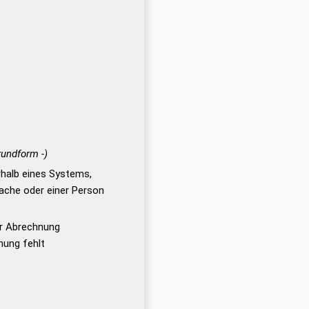
rundform -)
rhalb eines Systems,
Sache oder einer Person
er Abrechnung
ung fehlt