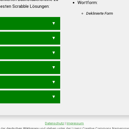
Wortform:
 besten Scrabble Lösungen:
en – Deutsches
Deklinierte Form
REIMES
REMISE
SER
MEERS
MEIER
MEISE
MIS
SEIME
MISE
REIM
REMS
SEIM
SEME
SE
SERIE
S
RIES
SIRE
E
SEI
SIE
SIR
Datenschutz
|
Impressum
 der
deutschen Wiktionary
und stehen unter der Lizenz Creative Commons Namensnen