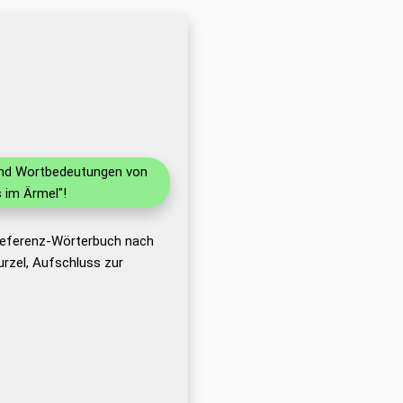
 und Wortbedeutungen von
 im Ärmel"!
 Referenz-Wörterbuch nach
rzel, Aufschluss zur