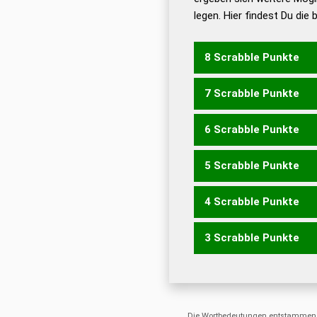
legen. Hier findest Du die
Dud
Universalwörterbuch
8 Scrabble Punkte
7 Scrabble Punkte
EIMERS
MEIERS
MISERE
6 Scrabble Punkte
EIMER
EMIRE
EMIRS
EM
MIERE
REIME
REIMS
RE
5 Scrabble Punkte
EMIR
EMSE
MEER
MIRS
4 Scrabble Punkte
IMS
MIR
SEM
REISE
RIE
3 Scrabble Punkte
EIER
EIES
EIRE
EISE
REI
EIS
ERS
IRE
REE
RES
SE
Die Wortbedeutungen entstammen