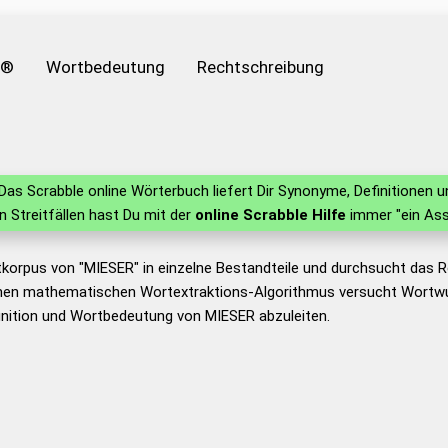
e®
Wortbedeutung
Rechtschreibung
Das Scrabble online Wörterbuch liefert Dir Synonyme, Definitionen
in Streitfällen hast Du mit der
online Scrabble Hilfe
immer "ein Ass
tkorpus von "MIESER" in einzelne Bestandteile und durchsucht das
nen mathematischen Wortextraktions-Algorithmus versucht Wortwu
inition und Wortbedeutung von MIESER abzuleiten.