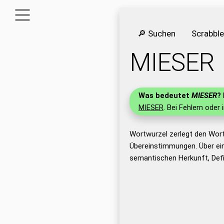
🔎 Suchen
Scrabbl
MIESER
Was bedeutet
MIESER
?
MIESER
. Bei Fehlern oder 
Wortwurzel zerlegt den Wor
Übereinstimmungen. Über ei
semantischen Herkunft, Def