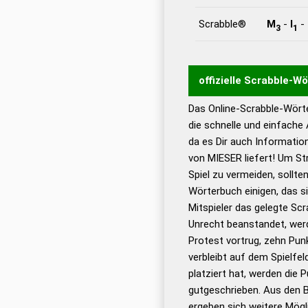
Scrabble®
M
-
I
-
3
1
offizielle Scrabble-W
Das Online-Scrabble-Wörte
Wortwurzel liefert mit 
die schnelle und einfache
Wortanalyse-Algorithmu
da es Dir auch Informati
Wortbedeutung, Worttr
von MIESER liefert! Um St
Gültigkeit eines Wortes 
Spiel zu vermeiden, sollten
bestimmen!
zugelassene
Wörterbuch einigen, das s
Wörterbücher sind:
Mitspieler das gelegte Sc
Unrecht beanstandet, werd
Dud
Protest vortrug, zehn Pu
Bä
verbleibt auf dem Spielfel
Dud
platziert hat, werden die 
De
gutgeschrieben. Aus den B
ergeben sich weitere Mögl
Dud