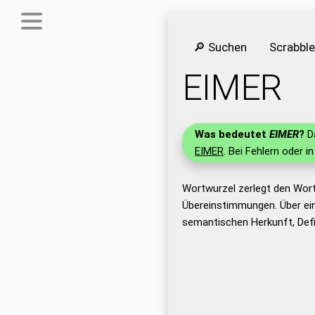
🔎 Suchen
Scrabbl
EIMER
Was bedeutet
EIMER
?
Da
EIMER
. Bei Fehlern oder i
Wortwurzel zerlegt den Wor
Übereinstimmungen. Über ei
semantischen Herkunft, Defi