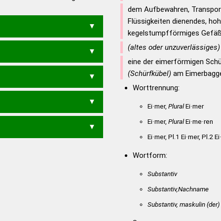
en – Deutsches
dem Aufbewahren, Transpor
Flüssigkeiten dienendes, hoh
kegelstumpfförmiges Gefäß
(altes oder unzuverlässiges)
IME
eine der eimerförmigen Schü
(Schürfkübel)
am Eimerbagg
Worttrennung:
Ei·mer,
Plural
Ei·mer
Ei·mer,
Plural
Ei·me·ren
Ei·mer, Pl.1 Ei·mer, Pl.2 E
Wortform:
Substantiv
Substantiv,Nachname
Substantiv, maskulin
(der)