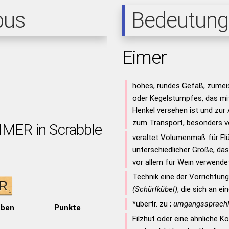
pus
Bedeutung
Eimer
hohes, rundes Gefäß, zumeis
oder Kegelstumpfes, das mi
Henkel versehen ist und zu
zum Transport, besonders vo
IMER in Scrabble
veraltet Volumenmaß für Flü
unterschiedlicher Größe, d
vor allem für Wein verwende
Technik eine der Vorrichtu
(Schürfkübel)
, die sich an e
*übertr. zu ;
umgangssprachl
aben
Punkte
Filzhut oder eine ähnliche K