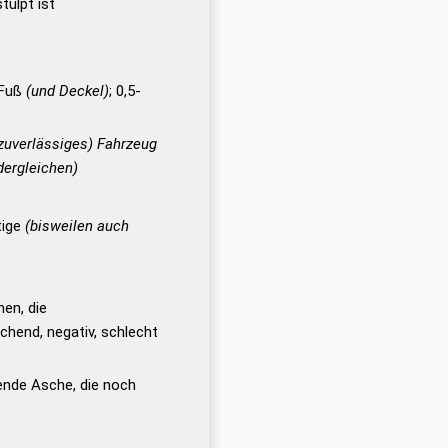
tülpt ist
 Fuß
(und Deckel)
; 0,5-
 zuverlässiges) Fahrzeug
dergleichen)
tige
(bisweilen auch
en, die
hend, negativ, schlecht
egende Asche, die noch