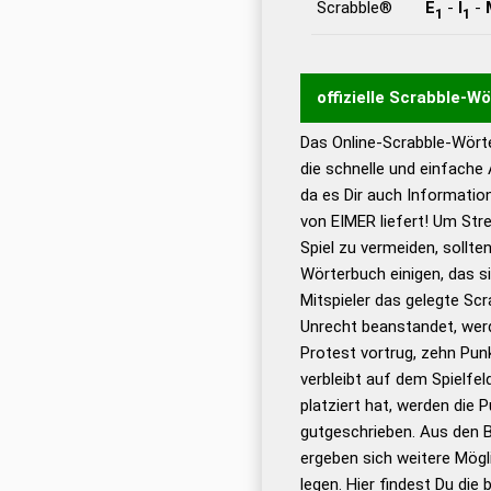
Scrabble®
E
-
I
-
1
1
offizielle Scrabble-W
Das Online-Scrabble-Wörte
Wortwurzel liefert mit 
die schnelle und einfache
Wortanalyse-Algorithmu
da es Dir auch Informati
Wortbedeutung, Worttr
von EIMER liefert! Um Str
Gültigkeit eines Wortes 
Spiel zu vermeiden, sollten
bestimmen!
zugelassene
Wörterbuch einigen, das s
Wörterbücher sind:
Mitspieler das gelegte Sc
Unrecht beanstandet, werd
Dud
Protest vortrug, zehn Pu
Bä
verbleibt auf dem Spielfel
Dud
platziert hat, werden die 
De
gutgeschrieben. Aus den 
ergeben sich weitere Mögl
Dud
legen. Hier findest Du die