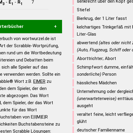
senkrecht über den Kopf ges
M
-
E
-
R
7
3
1
1
Stiefel
Bierkrug, der 1 Liter fasst
örterbücher
kelchartiges Trinkgefäß mit
Liter-Glas
rbuch von wortwurzel.de ist
Hilfe eines semantischen
abwertend
(altes oder nicht
 Art der Scrabble-Wortprüfung,
s gute Anhaltspunkte zu
(Auto, Flugzeug, Schiff oder 
onen rund um die Wortbedeutung
ennung und Wortform, um die
Aborttrichter; Abort
eitereien und Debatten beim
für das Scrabble-Spiel zu
 sich alle Spieler auf das
Schimpfwort dumme, einfäl
 Turnier Scrabble-
ie verwenden werden. Sollte ein
sonderliche)
Person
rabble® Wort z.B.
EIMER
zu
hässliches Mädchen
en dem Spieler, der den
en – Standardwerk in 12
Unternehmung oder dergleich
nkte abgezogen. Das Wort
nden
(unerwarteterweise)
enttäusc
d, dem Spieler, der das Wort
ausgeht
en – Richtiges und gutes
Punkte für das Wort
utsch
veraltet feine, leicht verfli
Buchstaben von E|I|M|E|R
glüht
ichkeiten Buchstabensteine zu
en – Die deutsche Grammatik
deutscher Familienname
 besten Scrabble Lösungen: