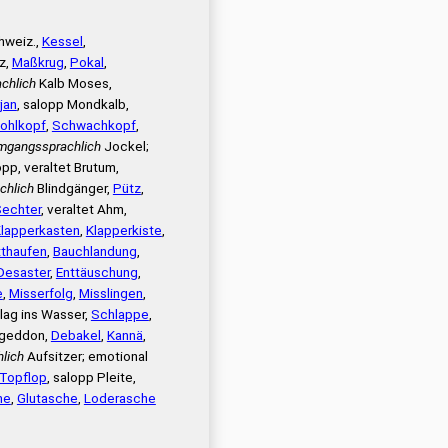
chweiz.,
Kessel
,
z,
Maßkrug
,
Pokal
,
chlich
Kalb Moses,
jan
, salopp Mondkalb,
ohlkopf
,
Schwachkopf
,
mgangssprachlich
Jockel;
p, veraltet Brutum,
chlich
Blindgänger,
Pütz
,
echter
, veraltet Ahm,
lapperkasten
,
Klapperkiste
,
tthaufen
,
Bauchlandung
,
Desaster
,
Enttäuschung
,
e
,
Misserfolg
,
Misslingen
,
lag ins Wasser,
Schlappe
,
ageddon,
Debakel
,
Kannä
,
lich
Aufsitzer; emotional
Topflop
, salopp Pleite,
he
,
Glutasche
,
Loderasche