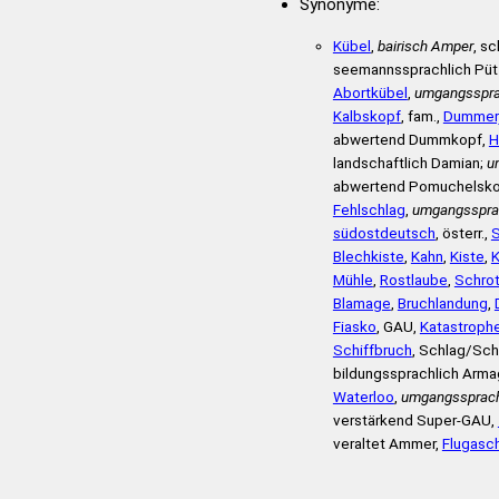
Synonyme:
Kübel
,
bairisch Amper
, s
seemannssprachlich Püt
Abortkübel
,
umgangsspra
Kalbskopf
, fam.,
Dummer
abwertend Dummkopf,
H
landschaftlich Damian;
u
abwertend Pomuchelskop
Fehlschlag
,
umgangsspra
südostdeutsch
, österr.,
S
Blechkiste
,
Kahn
,
Kiste
,
K
Mühle
,
Rostlaube
,
Schro
Blamage
,
Bruchlandung
,
Fiasko
, GAU,
Katastroph
Schiffbruch
, Schlag/Sch
bildungssprachlich Arm
Waterloo
,
umgangssprach
verstärkend Super-GAU,
veraltet Ammer,
Flugasc