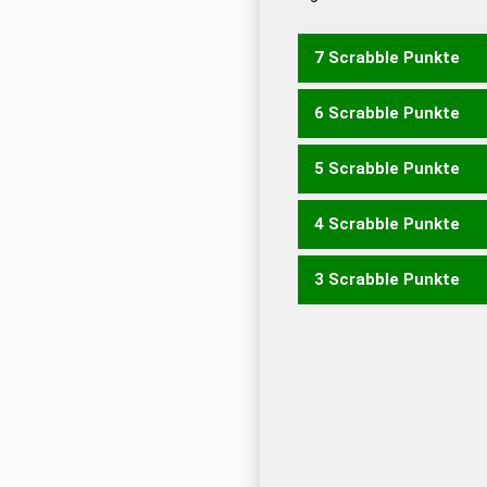
Dud
Universalwörterbuch
7 Scrabble Punkte
6 Scrabble Punkte
EMIRE
MEIER
MIERE
RE
5 Scrabble Punkte
EMIR
MEER
REIM
4 Scrabble Punkte
MIR
3 Scrabble Punkte
EIER
EIRE
IRE
REE