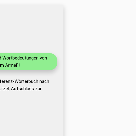
und Wortbedeutungen von
im Ärmel"!
Referenz-Wörterbuch nach
rzel, Aufschluss zur