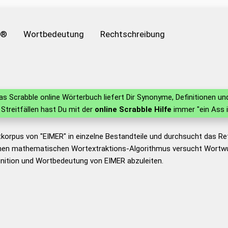
e®
Wortbedeutung
Rechtschreibung
s Scrabble online Wörterbuch liefert Dir Synonyme, Definitionen 
n Streitfällen hast Du mit der
online Scrabble Hilfe
immer "ein Ass 
tkorpus von "EIMER" in einzelne Bestandteile und durchsucht das 
nen mathematischen Wortextraktions-Algorithmus versucht Wortwu
nition und Wortbedeutung von EIMER abzuleiten.