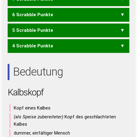
BAK
BKA
KBS
KLO
LOK
PLO
POL
SFB
ALFS
ALKS
BOLA
LOBS
OPAS
SOAP
SOFA
6 Scrabble Punkte
ALF
ALK
ALP
AOK
APO
BOL
FLA
KOS
LOB
LPS
OPA
PAL
POS
ABOS
BLAS
BOAS
LABS
SALB
5 Scrabble Punkte
ABO
BOA
FAS
LAB
OBS
PAS
SKA
SPA
ALSO
4 Scrabble Punkte
LOA
LOS
SOL
ALS
LAS
Bedeutung
Kalbskopf
Kopf eines Kalbes
(als Speise zubereiteter)
Kopf des geschlachteten
Kalbes
dummer, einfältiger Mensch