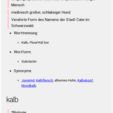
Mensch
meißnisch großer, schlaksiger Hund
Veraltete Form des Namens der Stadt Calw im
Schwarzwald.
Worttrennung:
Kalb,
Plural
Käl·ber
Wortform:
Substantiv
Synonyme:
Jungrind
,
Kalbfleisch
, albernes Huhn,
Kalbskopf
,
Mondkalb
kalb
*Biologie