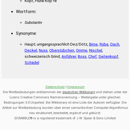
Kopf,
Plural
Köp·fe
Wortform:
Substantiv
Synonyme:
Haupt;
umgangssprachlich
Dez/Dötz,
Birne
,
Rübe
,
Dach
,
Deckel
,
Nuss
,
Oberstübchen
,
Omme
,
Nischel
,
schweizerisch Grind,
Anführer
,
Boss
,
Chef
,
Seitenkopf
,
Schädel
Datenschutz
|
Impressum
Die Wortbedeutungen entstammen der
deutschen Wiktionary
und stehen unter der
Lizenz Creative Commons Namensnennung – Weitergabe unter gleichen
Bedingungen 3.0 Unported. Bei Wiktionary ist eine Liste der Autoren verfügbar. Die
Artikel zur Wortbedeutung wurden über einen semantischen Computer-Algorithmus
neu strukturiert, bearbeitet, ergänzt und gekürzt.
SCRABBLE® is a registered trademark of J.W. Spear & Sons Limited