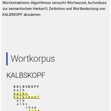
Wortextraktions-Algorithmus versucht Wortwurzel, Aufschluss
zur semantischen Herkunft, Definition und Wortbedeutung von
KALBSKOPF abzuleiten.
Wortkorpus
KALBSKOPF
KALBSKOPF
kalb
kalbs
kalbskopf
alb
albs
skop