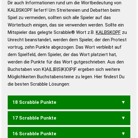
Dir auch Informationen rund um die Wortbedeutung von
Wortbedeutung, Worttrennung und Wortform, um die
KALBSKOPF liefert! Um Streitereien und Debatten beim
Gültigkeit eines Wortes für das Scrabble-Spiel zu
Spiel zu vermeiden, sollten sich alle Spieler auf das
bestimmen!
zugelassene Turnier Scrabble-
Wörterbuch einigen, das sie verwenden werden. Sollte ein
Wörterbücher sind:
Mitspieler das gelegte Scrabble® Wort z.B.
KALBSKOPF
zu
Unrecht beanstandet, werden dem Spieler, der den Protest
Duden – Standardwerk in 12 Bänden
vortrug, zehn Punkte abgezogen. Das Wort verbleibt auf
Duden – Richtiges und gutes
dem Spielfeld, dem Spieler, der das Wort platziert hat,
Deutsch
werden die Punkte für das Wort gutgeschrieben. Aus den
Buchstaben von K|A|L|B|S|K|O|P|F ergeben sich weitere
Duden – Die deutsche Grammatik
Möglichkeiten Buchstabensteine zu legen. Hier findest Du
Duden – Deutsches
die besten Scrabble Lösungen:
Universalwörterbuch
18 Scrabble Punkte
17 Scrabble Punkte
16 Scrabble Punkte
KOLPAK