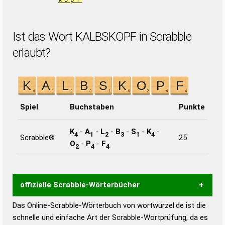
kopf
Ist das Wort KALBSKOPF in Scrabble
erlaubt?
Spiel
Buchstaben
Punkte
K
-
A
-
L
-
B
-
S
-
K
-
4
1
2
3
1
4
Scrabble®
25
O
-
P
-
F
2
4
4
offizielle Scrabble-Wörterbücher
Das Online-Scrabble-Wörterbuch von wortwurzel.de ist die
Wortwurzel liefert mit Hilfe eines semantischen
schnelle und einfache Art der Scrabble-Wortprüfung, da es
Wortanalyse-Algorithmus gute Anhaltspunkte zu