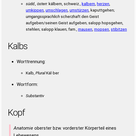
südd., österr.
kälbern, schweiz.,
kalbern
,
herzen
,
umkippen
,
umschlagen
,
umstürzen
, kaputtgehen;
umgangssprachlich
scherzhaft den Geist
aufgeben/seinen Geist aufgeben; salopp hopsgehen,
stehlen; salopp klauen; fam.,
mausen
,
mopsen
,
stibitzen
Kalbs
Worttrennung:
Kalb,
Plural
Käl·ber
Wortform:
Substantiv
Kopf
Anatomie
oberster bzw. vorderster Körperteil eines
Lebewesens