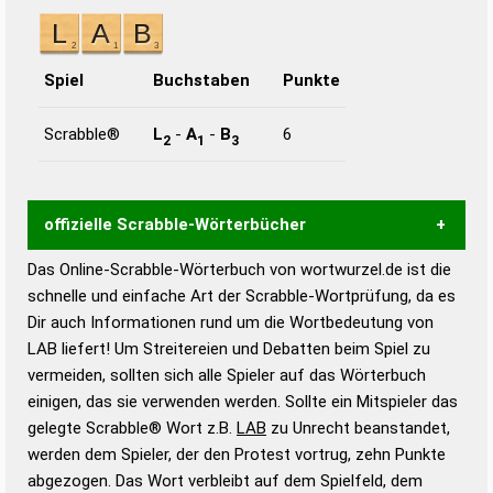
Spiel
Buchstaben
Punkte
Scrabble®
L
-
A
-
B
6
2
1
3
offizielle Scrabble-Wörterbücher
Das Online-Scrabble-Wörterbuch von wortwurzel.de ist die
Wortwurzel liefert mit Hilfe eines semantischen
schnelle und einfache Art der Scrabble-Wortprüfung, da es
Wortanalyse-Algorithmus gute Anhaltspunkte zu
Dir auch Informationen rund um die Wortbedeutung von
Wortbedeutung, Worttrennung und Wortform, um die
LAB liefert! Um Streitereien und Debatten beim Spiel zu
Gültigkeit eines Wortes für das Scrabble-Spiel zu
vermeiden, sollten sich alle Spieler auf das Wörterbuch
bestimmen!
zugelassene Turnier Scrabble-
einigen, das sie verwenden werden. Sollte ein Mitspieler das
Wörterbücher sind:
gelegte Scrabble® Wort z.B.
LAB
zu Unrecht beanstandet,
werden dem Spieler, der den Protest vortrug, zehn Punkte
Duden – Standardwerk in 12 Bänden
abgezogen. Das Wort verbleibt auf dem Spielfeld, dem