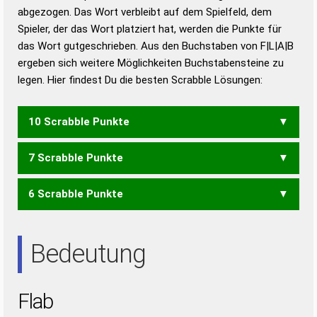
abgezogen. Das Wort verbleibt auf dem Spielfeld, dem
Duden – Richtiges und gutes
Spieler, der das Wort platziert hat, werden die Punkte für
Deutsch
das Wort gutgeschrieben. Aus den Buchstaben von F|L|A|B
ergeben sich weitere Möglichkeiten Buchstabensteine zu
Duden – Die deutsche Grammatik
legen. Hier findest Du die besten Scrabble Lösungen:
Duden – Deutsches
Universalwörterbuch
10 Scrabble Punkte
7 Scrabble Punkte
FALB
6 Scrabble Punkte
ALF
ALB
Bedeutung
Flab