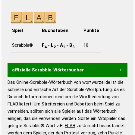
Spiel
Buchstaben
Punkte
Scrabble®
F
-
L
-
A
-
B
10
4
2
1
3
offizielle Scrabble-Wörterbücher
Das Online-Scrabble-Wörterbuch von wortwurzel.de ist die
Wortwurzel liefert mit Hilfe eines semantischen
schnelle und einfache Art der Scrabble-Wortprüfung, da es
Wortanalyse-Algorithmus gute Anhaltspunkte zu
Dir auch Informationen rund um die Wortbedeutung von
Wortbedeutung, Worttrennung und Wortform, um die
FLAB liefert! Um Streitereien und Debatten beim Spiel zu
Gültigkeit eines Wortes für das Scrabble-Spiel zu
vermeiden, sollten sich alle Spieler auf das Wörterbuch
bestimmen!
zugelassene Turnier Scrabble-
einigen, das sie verwenden werden. Sollte ein Mitspieler das
Wörterbücher sind:
gelegte Scrabble® Wort z.B.
FLAB
zu Unrecht beanstandet,
werden dem Spieler, der den Protest vortrug, zehn Punkte
Duden – Standardwerk in 12 Bänden