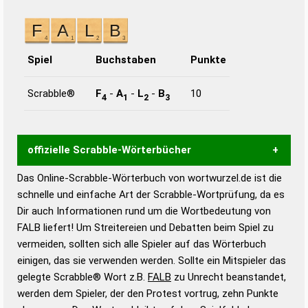
Spiel
Buchstaben
Punkte
Scrabble®
F
-
A
-
L
-
B
10
4
1
2
3
offizielle Scrabble-Wörterbücher
Das Online-Scrabble-Wörterbuch von wortwurzel.de ist die
Wortwurzel liefert mit Hilfe eines semantischen
schnelle und einfache Art der Scrabble-Wortprüfung, da es
Wortanalyse-Algorithmus gute Anhaltspunkte zu
Dir auch Informationen rund um die Wortbedeutung von
Wortbedeutung, Worttrennung und Wortform, um die
FALB liefert! Um Streitereien und Debatten beim Spiel zu
Gültigkeit eines Wortes für das Scrabble-Spiel zu
vermeiden, sollten sich alle Spieler auf das Wörterbuch
bestimmen!
zugelassene Turnier Scrabble-
einigen, das sie verwenden werden. Sollte ein Mitspieler das
Wörterbücher sind:
gelegte Scrabble® Wort z.B.
FALB
zu Unrecht beanstandet,
werden dem Spieler, der den Protest vortrug, zehn Punkte
Duden – Standardwerk in 12 Bänden