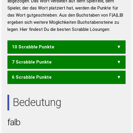
abgezogen. Das Wort verbleibt auf dem Spielfeld, dem
Duden – Richtiges und gutes
Spieler, der das Wort platziert hat, werden die Punkte für
Deutsch
das Wort gutgeschrieben. Aus den Buchstaben von F|A|L|B
ergeben sich weitere Möglichkeiten Buchstabensteine zu
Duden – Die deutsche Grammatik
legen. Hier findest Du die besten Scrabble Lösungen:
Duden – Deutsches
Universalwörterbuch
10 Scrabble Punkte
7 Scrabble Punkte
FLAB
6 Scrabble Punkte
ALF
FLA
LAB
Bedeutung
falb