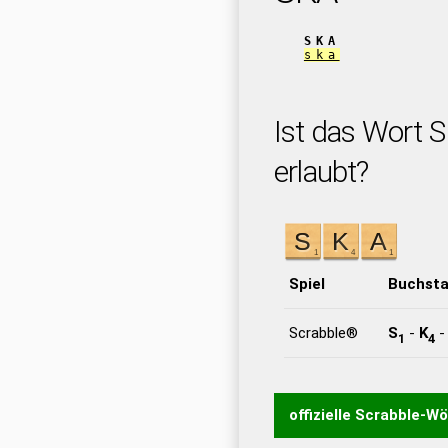
SKA
ska
Ist das Wort S
erlaubt?
Spiel
Buchst
Scrabble®
S
-
K
1
4
offizielle Scrabble-W