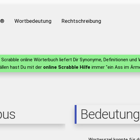
e®
Wortbedeutung
Rechtschreibung
Scrabble online Wörterbuch liefert Dir Synonyme, Definitionen un
fällen hast Du mit der
online Scrabble Hilfe
immer "ein Ass im Ärme
pus
Bedeutung
Wortwurzel konnte für d