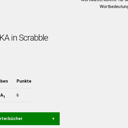
Wortbedeutung
KA in Scrabble
aben
Punkte
-
A
6
1
örterbücher