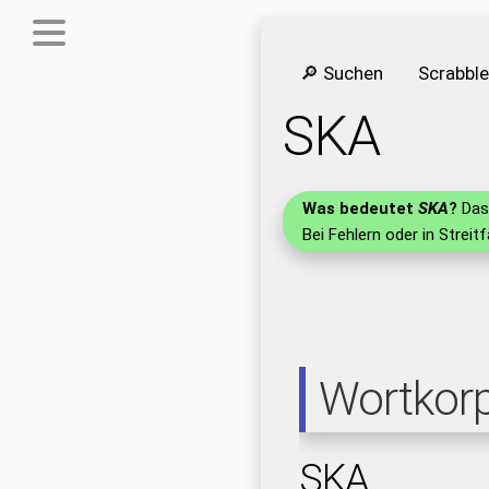
🔎 Suchen
Scrabbl
SKA
Was bedeutet
SKA
?
Das 
Bei Fehlern oder in Streit
Wortkor
SKA