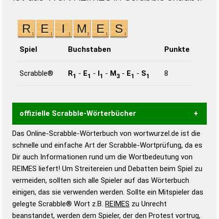
Spiel
Buchstaben
Punkte
Scrabble®
R
-
E
-
I
-
M
-
E
-
S
8
1
1
1
3
1
1
offizielle Scrabble-Wörterbücher
Das Online-Scrabble-Wörterbuch von wortwurzel.de ist die
Wortwurzel liefert mit Hilfe eines semantischen
schnelle und einfache Art der Scrabble-Wortprüfung, da es
Wortanalyse-Algorithmus gute Anhaltspunkte zu
Dir auch Informationen rund um die Wortbedeutung von
Wortbedeutung, Worttrennung und Wortform, um die
REIMES liefert! Um Streitereien und Debatten beim Spiel zu
Gültigkeit eines Wortes für das Scrabble-Spiel zu
vermeiden, sollten sich alle Spieler auf das Wörterbuch
bestimmen!
zugelassene Turnier Scrabble-
einigen, das sie verwenden werden. Sollte ein Mitspieler das
Wörterbücher sind:
gelegte Scrabble® Wort z.B.
REIMES
zu Unrecht
beanstandet, werden dem Spieler, der den Protest vortrug,
Duden – Standardwerk in 12 Bänden