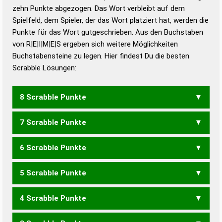
zehn Punkte abgezogen. Das Wort verbleibt auf dem
Duden – Richtiges und gutes
Spielfeld, dem Spieler, der das Wort platziert hat, werden die
Deutsch
Punkte für das Wort gutgeschrieben. Aus den Buchstaben
von R|E|I|M|E|S ergeben sich weitere Möglichkeiten
Duden – Die deutsche Grammatik
Buchstabensteine zu legen. Hier findest Du die besten
Duden – Deutsches
Scrabble Lösungen:
Universalwörterbuch
8 Scrabble Punkte
7 Scrabble Punkte
EIMERS
MEIERS
MIESER
MISERE
REMISE
6 Scrabble Punkte
EIMER
EMIRE
EMIRS
EMSER
MEERS
MEIER
MEISE
MIERE
MIESE
REIMS
REMIS
SEIME
5 Scrabble Punkte
EMIR
EMSE
MEER
MIES
MIRS
MISE
REMS
SEIM
SEME
4 Scrabble Punkte
IMS
MIR
SEM
REISE
RIESE
SERIE