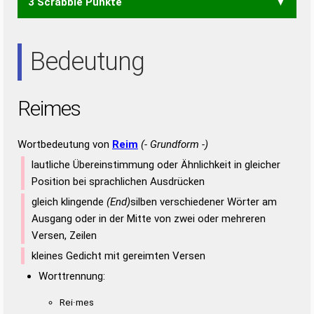
3 Scrabble Punkte
EIER
EIES
EIRE
EISE
REIS
RIES
SIRE
EIS
ERS
IRE
REE
RES
SEE
SEI
SIE
SIR
Bedeutung
Reimes
Wortbedeutung von
Reim
(- Grundform -)
lautliche Übereinstimmung oder Ähnlichkeit in gleicher
Position bei sprachlichen Ausdrücken
gleich klingende
(End)
silben verschiedener Wörter am
Ausgang oder in der Mitte von zwei oder mehreren
Versen, Zeilen
kleines Gedicht mit gereimten Versen
Worttrennung:
Rei·mes