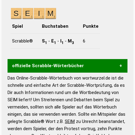
Spiel
Buchstaben
Punkte
Scrabble®
S
-
E
-
I
-
M
6
1
1
1
3
offizielle Scrabble-Wörterbücher
Das Online-Scrabble-Wörterbuch von wortwurzel.de ist die
Wortwurzel liefert mit Hilfe eines semantischen
schnelle und einfache Art der Scrabble-Wortprüfung, da es
Wortanalyse-Algorithmus gute Anhaltspunkte zu
Dir auch Informationen rund um die Wortbedeutung von
Wortbedeutung, Worttrennung und Wortform, um die
SEIM liefert! Um Streitereien und Debatten beim Spiel zu
Gültigkeit eines Wortes für das Scrabble-Spiel zu
vermeiden, sollten sich alle Spieler auf das Wörterbuch
bestimmen!
zugelassene Turnier Scrabble-
einigen, das sie verwenden werden. Sollte ein Mitspieler das
Wörterbücher sind:
gelegte Scrabble® Wort z.B.
SEIM
zu Unrecht beanstandet,
werden dem Spieler, der den Protest vortrug, zehn Punkte
Duden – Standardwerk in 12 Bänden