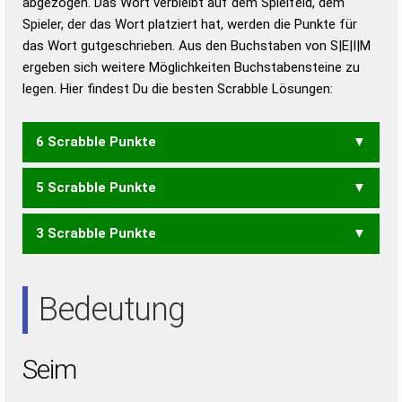
abgezogen. Das Wort verbleibt auf dem Spielfeld, dem
Duden – Richtiges und gutes
Spieler, der das Wort platziert hat, werden die Punkte für
Deutsch
das Wort gutgeschrieben. Aus den Buchstaben von S|E|I|M
ergeben sich weitere Möglichkeiten Buchstabensteine zu
Duden – Die deutsche Grammatik
legen. Hier findest Du die besten Scrabble Lösungen:
Duden – Deutsches
Universalwörterbuch
6 Scrabble Punkte
5 Scrabble Punkte
MIES
MISE
3 Scrabble Punkte
IMS
SEM
EIS
SIE
Bedeutung
Seim