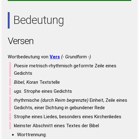
ENS
ERN
NEE
REE
REN
RES
SEE
Bedeutung
Versen
Wortbedeutung von
Vers
(- Grundform -)
Poesie
metrisch-rhythmisch geformte Zeile eines
Gedichts
Bibel, Koran
Textstelle
ugs.
Strophe eines Gedichts
rhythmische
(durch Reim begrenzte)
Einheit, Zeile eines
Gedichts, einer Dichtung in gebundener Rede
Strophe eines Liedes, besonders eines Kirchenliedes
kleinster Abschnitt eines Textes der Bibel
Worttrennung: