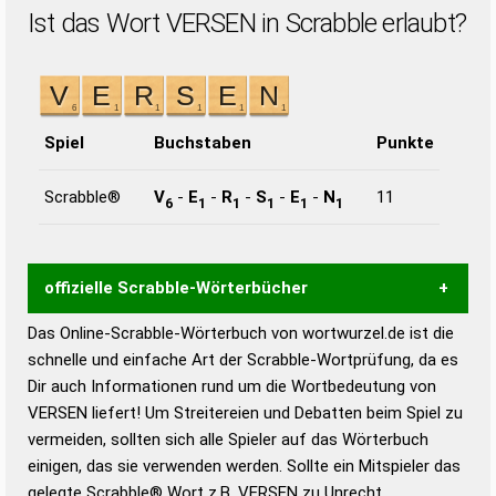
Ist das Wort VERSEN in Scrabble erlaubt?
Spiel
Buchstaben
Punkte
Scrabble®
V
-
E
-
R
-
S
-
E
-
N
11
6
1
1
1
1
1
offizielle Scrabble-Wörterbücher
Das Online-Scrabble-Wörterbuch von wortwurzel.de ist die
Wortwurzel liefert mit Hilfe eines semantischen
schnelle und einfache Art der Scrabble-Wortprüfung, da es
Wortanalyse-Algorithmus gute Anhaltspunkte zu
Dir auch Informationen rund um die Wortbedeutung von
Wortbedeutung, Worttrennung und Wortform, um die
VERSEN liefert! Um Streitereien und Debatten beim Spiel zu
Gültigkeit eines Wortes für das Scrabble-Spiel zu
vermeiden, sollten sich alle Spieler auf das Wörterbuch
bestimmen!
zugelassene Turnier Scrabble-
einigen, das sie verwenden werden. Sollte ein Mitspieler das
Wörterbücher sind:
gelegte Scrabble® Wort z.B.
VERSEN
zu Unrecht