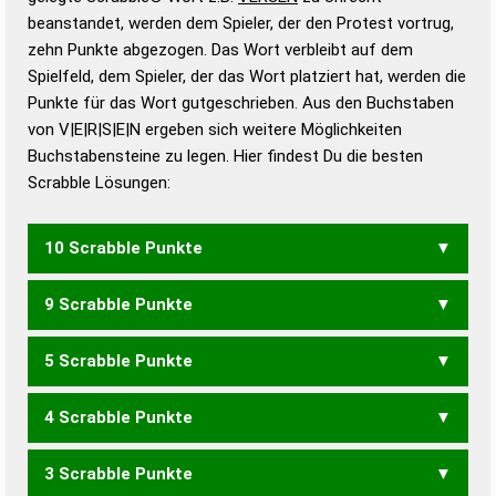
beanstandet, werden dem Spieler, der den Protest vortrug,
Duden – Standardwerk in 12 Bänden
zehn Punkte abgezogen. Das Wort verbleibt auf dem
Duden – Richtiges und gutes
Spielfeld, dem Spieler, der das Wort platziert hat, werden die
Deutsch
Punkte für das Wort gutgeschrieben. Aus den Buchstaben
von V|E|R|S|E|N ergeben sich weitere Möglichkeiten
Duden – Die deutsche Grammatik
Buchstabensteine zu legen. Hier findest Du die besten
Duden – Deutsches
Scrabble Lösungen:
Universalwörterbuch
10 Scrabble Punkte
9 Scrabble Punkte
ERVEN
NERVE
NERVS
5 Scrabble Punkte
ERVE
NERV
SVEN
VENE
4 Scrabble Punkte
RENES
SEREN
3 Scrabble Punkte
EREN
NEER
RENE
RENS
SEEN