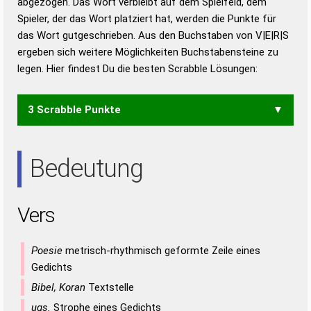
abgezogen. Das Wort verbleibt auf dem Spielfeld, dem
Duden – Richtiges und gutes
Spieler, der das Wort platziert hat, werden die Punkte für
Deutsch
das Wort gutgeschrieben. Aus den Buchstaben von V|E|R|S
ergeben sich weitere Möglichkeiten Buchstabensteine zu
Duden – Die deutsche Grammatik
legen. Hier findest Du die besten Scrabble Lösungen:
Duden – Deutsches
Universalwörterbuch
3 Scrabble Punkte
RES
Bedeutung
Vers
Poesie
metrisch-rhythmisch geformte Zeile eines
Gedichts
Bibel, Koran
Textstelle
ugs.
Strophe eines Gedichts