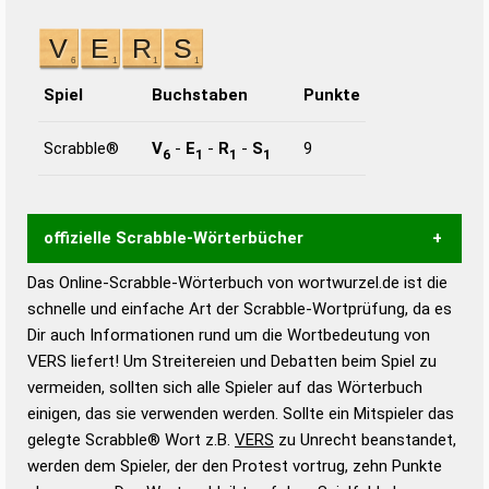
Spiel
Buchstaben
Punkte
Scrabble®
V
-
E
-
R
-
S
9
6
1
1
1
offizielle Scrabble-Wörterbücher
Das Online-Scrabble-Wörterbuch von wortwurzel.de ist die
Wortwurzel liefert mit Hilfe eines semantischen
schnelle und einfache Art der Scrabble-Wortprüfung, da es
Wortanalyse-Algorithmus gute Anhaltspunkte zu
Dir auch Informationen rund um die Wortbedeutung von
Wortbedeutung, Worttrennung und Wortform, um die
VERS liefert! Um Streitereien und Debatten beim Spiel zu
Gültigkeit eines Wortes für das Scrabble-Spiel zu
vermeiden, sollten sich alle Spieler auf das Wörterbuch
bestimmen!
zugelassene Turnier Scrabble-
einigen, das sie verwenden werden. Sollte ein Mitspieler das
Wörterbücher sind:
gelegte Scrabble® Wort z.B.
VERS
zu Unrecht beanstandet,
werden dem Spieler, der den Protest vortrug, zehn Punkte
Duden – Standardwerk in 12 Bänden