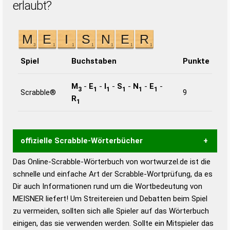
erlaubt?
Spiel
Buchstaben
Punkte
M
-
E
-
I
-
S
-
N
-
E
-
3
1
1
1
1
1
Scrabble®
9
R
1
offizielle Scrabble-Wörterbücher
Das Online-Scrabble-Wörterbuch von wortwurzel.de ist die
Wortwurzel liefert mit Hilfe eines semantischen
schnelle und einfache Art der Scrabble-Wortprüfung, da es
Wortanalyse-Algorithmus gute Anhaltspunkte zu
Dir auch Informationen rund um die Wortbedeutung von
Wortbedeutung, Worttrennung und Wortform, um die
MEISNER liefert! Um Streitereien und Debatten beim Spiel
Gültigkeit eines Wortes für das Scrabble-Spiel zu
zu vermeiden, sollten sich alle Spieler auf das Wörterbuch
bestimmen!
zugelassene Turnier Scrabble-
einigen, das sie verwenden werden. Sollte ein Mitspieler das