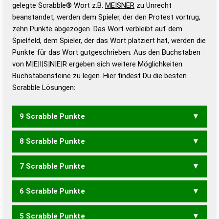
Wörterbücher sind:
gelegte Scrabble® Wort z.B.
MEISNER
zu Unrecht
beanstandet, werden dem Spieler, der den Protest vortrug,
Duden – Standardwerk in 12 Bänden
zehn Punkte abgezogen. Das Wort verbleibt auf dem
Duden – Richtiges und gutes
Spielfeld, dem Spieler, der das Wort platziert hat, werden die
Deutsch
Punkte für das Wort gutgeschrieben. Aus den Buchstaben
von M|E|I|S|N|E|R ergeben sich weitere Möglichkeiten
Duden – Die deutsche Grammatik
Buchstabensteine zu legen. Hier findest Du die besten
Duden – Deutsches
Scrabble Lösungen:
Universalwörterbuch
9 Scrabble Punkte
8 Scrabble Punkte
MISEREN
REIMENS
REMISEN
RIEMENS
7 Scrabble Punkte
EIMERN
EIMERS
EMIREN
MEIERN
MEIERS
MEINER
MEINES
MEISEN
MESNER
MIEREN
MIESEN
MIESER
6 Scrabble Punkte
MISERE
REIMEN
REIMES
REINEM
REMISE
RIEMEN
EIMER
EINEM
EMIRE
EMIRS
EMSEN
EMSER
ISMEN
SEIMEN
SEINEM
MEERS
MEIEN
MEIER
MEINE
MEINS
MEISE
MIENE
MIERE
5 Scrabble Punkte
MIESE
MISEN
REIME
REIMS
REMIS
SEIME
SEMEN
EMIR
EMSE
MEER
MEIN
MENS
MIES
MINE
MIRS
MISE