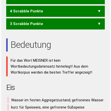
REIM
REMS
SEIM
SEME
EIERNS
EINERS
EINSER
EISERN
4 Scrabble Punkte
REINES
REISEN
RIESEN
SEINER
SERIEN
SIRENE
IMS
MIR
SEM
EIERN
EINER
EINES
EISEN
NIERE
NIESE
REINE
REISE
RENES
RIESE
SEIEN
SEINE
SEREN
SERIE
3 Scrabble Punkte
EIER
EIES
EINE
EINS
EIRE
EISE
EREN
IREN
NEER
NIES
REIN
REIS
RENE
RENS
RIES
SEEN
SEIN
SIRE
EIN
ENS
ERN
ERS
INS
IRE
NEE
NIE
REE
REN
RES
SEE
SEI
Bedeutung
SEN
SIE
SIR
Für das Wort MEISNER ist kein
Wortbedeutungsdatensatz hinterlegt! Aus dem
Wortkorpus werden die besten Treffer angezeigt!
Eis
Wasser im festen Aggregatzustand; gefrorenes Wasser
kurz für Speiseeis, eine gefrorene Süßspeise