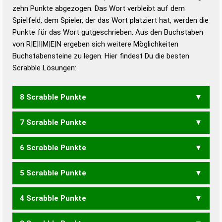
zehn Punkte abgezogen. Das Wort verbleibt auf dem
Duden – Richtiges und gutes
Spielfeld, dem Spieler, der das Wort platziert hat, werden die
Deutsch
Punkte für das Wort gutgeschrieben. Aus den Buchstaben
von R|E|I|M|E|N ergeben sich weitere Möglichkeiten
Duden – Die deutsche Grammatik
Buchstabensteine zu legen. Hier findest Du die besten
Duden – Deutsches
Scrabble Lösungen:
Universalwörterbuch
8 Scrabble Punkte
7 Scrabble Punkte
EIMERN
EMIREN
MEIERN
MEINER
MIEREN
REINEM
RIEMEN
6 Scrabble Punkte
EIMER
EINEM
EMIRE
MEIEN
MEIER
MEINE
MIENE
MIERE
5 Scrabble Punkte
EMIR
MEER
MEIN
MINE
4 Scrabble Punkte
MIR
EIERN
EINER
NIERE
REINE