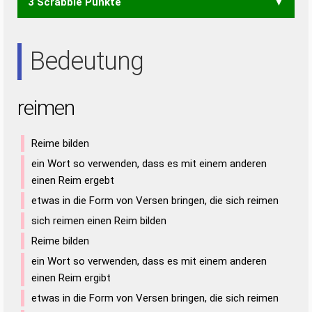
3 Scrabble Punkte
EIER
EINE
EIRE
EREN
IREN
NEER
REIN
RENE
EIN
ERN
IRE
NEE
NIE
REE
REN
Bedeutung
reimen
Reime bilden
ein Wort so verwenden, dass es mit einem anderen
einen Reim ergebt
etwas in die Form von Versen bringen, die sich reimen
sich reimen einen Reim bilden
Reime bilden
ein Wort so verwenden, dass es mit einem anderen
einen Reim ergibt
etwas in die Form von Versen bringen, die sich reimen