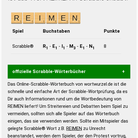
Spiel
Buchstaben
Punkte
Scrabble®
R
-
E
-
I
-
M
-
E
-
N
8
1
1
1
3
1
1
offizielle Scrabble-Wörterbücher
Das Online-Scrabble-Wörterbuch von wortwurzel.de ist die
Wortwurzel liefert mit Hilfe eines semantischen
schnelle und einfache Art der Scrabble-Wortprüfung, da es
Wortanalyse-Algorithmus gute Anhaltspunkte zu
Dir auch Informationen rund um die Wortbedeutung von
Wortbedeutung, Worttrennung und Wortform, um die
REIMEN liefert! Um Streitereien und Debatten beim Spiel zu
Gültigkeit eines Wortes für das Scrabble-Spiel zu
vermeiden, sollten sich alle Spieler auf das Wörterbuch
bestimmen!
zugelassene Turnier Scrabble-
einigen, das sie verwenden werden. Sollte ein Mitspieler das
Wörterbücher sind:
gelegte Scrabble® Wort z.B.
REIMEN
zu Unrecht
beanstandet, werden dem Spieler, der den Protest vortrug,
Duden – Standardwerk in 12 Bänden