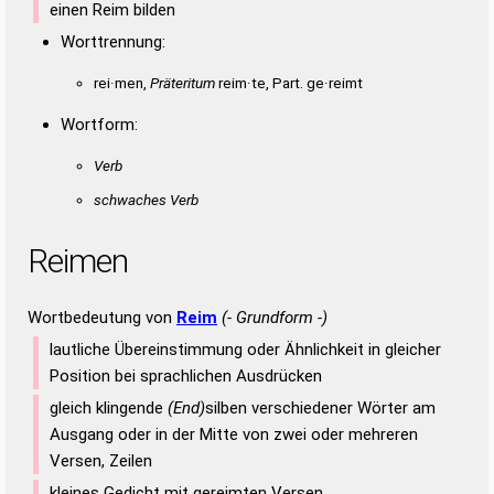
einen Reim bilden
Worttrennung:
rei·men,
Präteritum
reim·te, Part. ge·reimt
Wortform:
Verb
schwaches Verb
Reimen
Wortbedeutung von
Reim
(- Grundform -)
lautliche Übereinstimmung oder Ähnlichkeit in gleicher
Position bei sprachlichen Ausdrücken
gleich klingende
(End)
silben verschiedener Wörter am
Ausgang oder in der Mitte von zwei oder mehreren
Versen, Zeilen
kleines Gedicht mit gereimten Versen