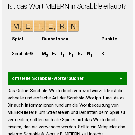
Ist das Wort MEIERN in Scrabble erlaubt?
Spiel
Buchstaben
Punkte
Scrabble®
M
-
E
-
I
-
E
-
R
-
N
8
3
1
1
1
1
1
offizielle Scrabble-Wörterbücher
Das Online-Scrabble-Wörterbuch von wortwurzel.de ist die
Wortwurzel liefert mit Hilfe eines semantischen
schnelle und einfache Art der Scrabble-Wortprüfung, da es
Wortanalyse-Algorithmus gute Anhaltspunkte zu
Dir auch Informationen rund um die Wortbedeutung von
Wortbedeutung, Worttrennung und Wortform, um die
MEIERN liefert! Um Streitereien und Debatten beim Spiel zu
Gültigkeit eines Wortes für das Scrabble-Spiel zu
vermeiden, sollten sich alle Spieler auf das Wörterbuch
bestimmen!
zugelassene Turnier Scrabble-
einigen, das sie verwenden werden. Sollte ein Mitspieler das
Wörterbücher sind:
gelegte Scrabble® Wort z.B.
MEIERN
zu Unrecht