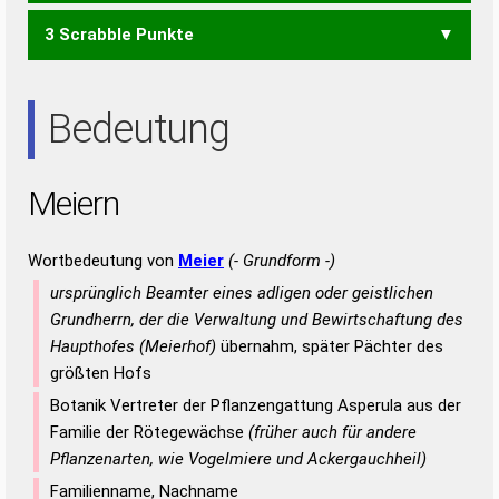
3 Scrabble Punkte
EINE
EIRE
EREN
IREN
NEER
REIN
RENE
EIN
IRE
NEE
NIE
REE
REN
Bedeutung
Meiern
Wortbedeutung von
Meier
(- Grundform -)
ursprünglich Beamter eines adligen oder geistlichen
Grundherrn, der die Verwaltung und Bewirtschaftung des
Haupthofes (Meierhof)
übernahm, später Pächter des
größten Hofs
Botanik Vertreter der Pflanzengattung Asperula aus der
Familie der Rötegewächse
(früher auch für andere
Pflanzenarten, wie Vogelmiere und Ackergauchheil)
Familienname, Nachname