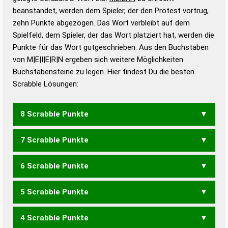
beanstandet, werden dem Spieler, der den Protest vortrug,
Duden – Standardwerk in 12 Bänden
zehn Punkte abgezogen. Das Wort verbleibt auf dem
Duden – Richtiges und gutes
Spielfeld, dem Spieler, der das Wort platziert hat, werden die
Deutsch
Punkte für das Wort gutgeschrieben. Aus den Buchstaben
von M|E|I|E|R|N ergeben sich weitere Möglichkeiten
Duden – Die deutsche Grammatik
Buchstabensteine zu legen. Hier findest Du die besten
Duden – Deutsches
Scrabble Lösungen:
Universalwörterbuch
8 Scrabble Punkte
7 Scrabble Punkte
EIMERN
EMIREN
MEINER
MIEREN
REIMEN
REINEM
RIEMEN
6 Scrabble Punkte
EIMER
EINEM
EMIRE
MEIEN
MEINE
MIENE
MIERE
REIME
5 Scrabble Punkte
EMIR
MEER
MEIN
MINE
REIM
4 Scrabble Punkte
MIR
EINER
NIERE
REINE