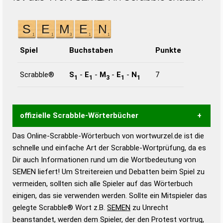
Spiel
Buchstaben
Punkte
Scrabble®
S
-
E
-
M
-
E
-
N
7
1
1
3
1
1
offizielle Scrabble-Wörterbücher
Das Online-Scrabble-Wörterbuch von wortwurzel.de ist die
Wortwurzel liefert mit Hilfe eines semantischen
schnelle und einfache Art der Scrabble-Wortprüfung, da es
Wortanalyse-Algorithmus gute Anhaltspunkte zu
Dir auch Informationen rund um die Wortbedeutung von
Wortbedeutung, Worttrennung und Wortform, um die
SEMEN liefert! Um Streitereien und Debatten beim Spiel zu
Gültigkeit eines Wortes für das Scrabble-Spiel zu
vermeiden, sollten sich alle Spieler auf das Wörterbuch
bestimmen!
zugelassene Turnier Scrabble-
einigen, das sie verwenden werden. Sollte ein Mitspieler das
Wörterbücher sind:
gelegte Scrabble® Wort z.B.
SEMEN
zu Unrecht
beanstandet, werden dem Spieler, der den Protest vortrug,
Duden – Standardwerk in 12 Bänden