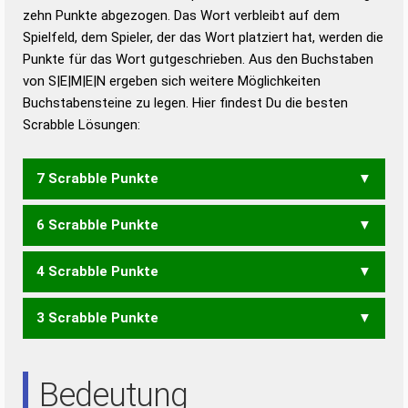
zehn Punkte abgezogen. Das Wort verbleibt auf dem
Duden – Richtiges und gutes
Spielfeld, dem Spieler, der das Wort platziert hat, werden die
Deutsch
Punkte für das Wort gutgeschrieben. Aus den Buchstaben
von S|E|M|E|N ergeben sich weitere Möglichkeiten
Duden – Die deutsche Grammatik
Buchstabensteine zu legen. Hier findest Du die besten
Duden – Deutsches
Scrabble Lösungen:
Universalwörterbuch
7 Scrabble Punkte
6 Scrabble Punkte
EMSEN
4 Scrabble Punkte
EMSE
MENS
3 Scrabble Punkte
SEEN
ENS
NEE
SEE
SEN
Bedeutung