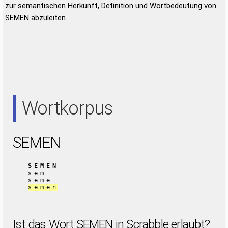
zur semantischen Herkunft, Definition und Wortbedeutung von
SEMEN abzuleiten.
Wortkorpus
SEMEN
SEMEN
sem
seme
semen
Ist das Wort SEMEN in Scrabble erlaubt?