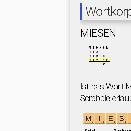
Wortkor
MIESEN
MIESEN
mies
miese
miesen
sen
Ist das Wort 
Scrabble erlau
Spiel
Buchst