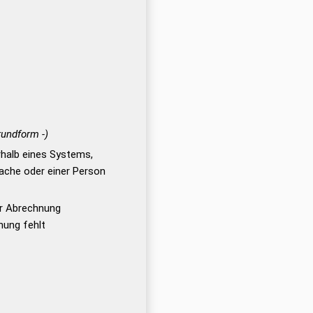
rundform -)
rhalb eines Systems,
Sache oder einer Person
er Abrechnung
ung fehlt