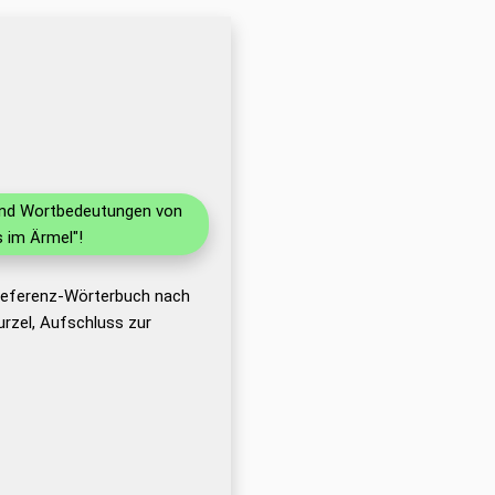
 und Wortbedeutungen von
 im Ärmel"!
 Referenz-Wörterbuch nach
rzel, Aufschluss zur