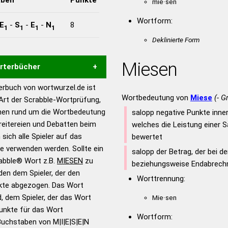
mie·sen
Wortform:
E
-
S
-
E
-
N
8
1
1
1
1
Deklinierte Form
Miesen
örterbücher
rbuch von wortwurzel.de ist
Hilfe eines semantischen
Wortbedeutung von
Miese
(- G
 Art der Scrabble-Wortprüfung,
s gute Anhaltspunkte zu
onen rund um die Wortbedeutung
salopp negative Punkte inne
ennung und Wortform, um die
reitereien und Debatten beim
welches die Leistung einer 
für das Scrabble-Spiel zu
 sich alle Spieler auf das
bewertet
 Turnier Scrabble-
ie verwenden werden. Sollte ein
salopp der Betrag, der bei d
rabble® Wort z.B.
MIESEN
zu
beziehungsweise Endabrechn
en dem Spieler, der den
en – Standardwerk in 12
Worttrennung:
nkte abgezogen. Das Wort
nden
d, dem Spieler, der das Wort
Mie·sen
en – Richtiges und gutes
Punkte für das Wort
Wortform:
utsch
Buchstaben von M|I|E|S|E|N