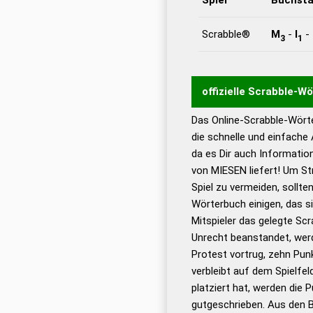
Scrabble®
M
-
I
-
3
1
offizielle Scrabble-W
Das Online-Scrabble-Wörte
Wortwurzel liefert mit 
die schnelle und einfache
Wortanalyse-Algorithmu
da es Dir auch Informati
Wortbedeutung, Worttr
von MIESEN liefert! Um St
Gültigkeit eines Wortes 
Spiel zu vermeiden, sollten
bestimmen!
zugelassene
Wörterbuch einigen, das s
Wörterbücher sind:
Mitspieler das gelegte Sc
Unrecht beanstandet, werd
Dud
Protest vortrug, zehn Pu
Bä
verbleibt auf dem Spielfel
Dud
platziert hat, werden die 
De
gutgeschrieben. Aus den 