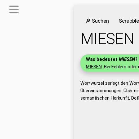
🔎 Suchen
Scrabbl
MIESEN
Was bedeutet
MIESEN
?
MIESEN
. Bei Fehlern oder 
Wortwurzel zerlegt den Wor
Übereinstimmungen. Über ei
semantischen Herkunft, Def