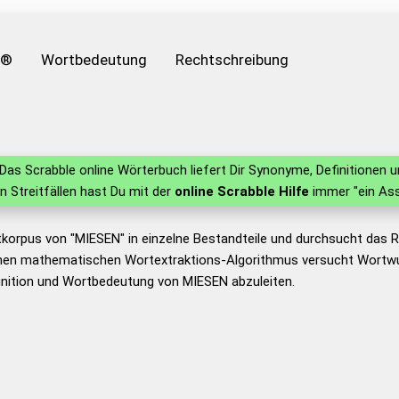
e®
Wortbedeutung
Rechtschreibung
Das Scrabble online Wörterbuch liefert Dir Synonyme, Definitionen
in Streitfällen hast Du mit der
online Scrabble Hilfe
immer "ein Ass
tkorpus von "MIESEN" in einzelne Bestandteile und durchsucht das
nen mathematischen Wortextraktions-Algorithmus versucht Wortwu
inition und Wortbedeutung von MIESEN abzuleiten.