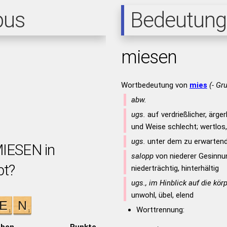
pus
Bedeutung
miesen
Wortbedeutung von
mies
(- Gr
abw.
ugs.
auf verdrießlicher, ärger
und Weise schlecht; wertlos,
ugs.
unter dem zu erwartend
MIESEN in
salopp
von niederer Gesinnu
bt?
niederträchtig, hinterhältig
ugs., im Hinblick auf die kö
unwohl, übel, elend
Worttrennung:
aben
Punkte