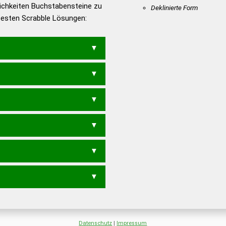
ichkeiten Buchstabensteine zu
en – Die deutsche Grammatik
Deklinierte Form
 besten Scrabble Lösungen:
en – Deutsches
N
SEINEM
EIEN
MEINE
MEINS
MEISE
MEN
MISE
SEIM
SEME
IESE
SEIEN
SEINE
S
SEEN
SEIN
E
SEE
SEI
SIE
Datenschutz
|
Impressum