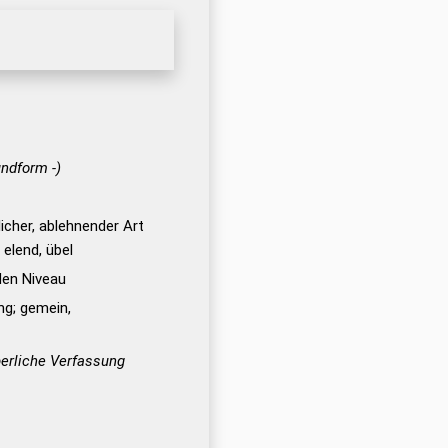
undform -)
licher, ablehnender Art
 elend, übel
en Niveau
ng; gemein,
rperliche Verfassung