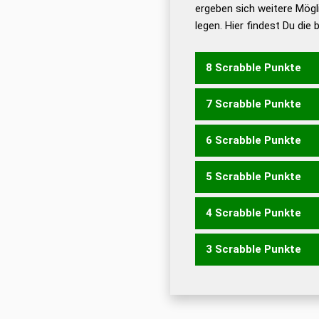
ergeben sich weitere Mögl
Dud
legen. Hier findest Du die
Dud
Universalwörterbuch
8 Scrabble Punkte
7 Scrabble Punkte
MEINES
MEISEN
SEIME
6 Scrabble Punkte
EINEM
EMSEN
ISMEN
M
MIENE
MISEN
SEIME
SE
5 Scrabble Punkte
EMSE
MEIN
MENS
MINE
4 Scrabble Punkte
IMS
SEM
EINES
EISEN
N
3 Scrabble Punkte
EIES
EINE
EINS
EISE
NIE
EIN
EIS
ENS
INS
NEE
NI