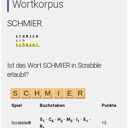
Wortkorpus
SCHMIER
SCHMIER
sch
schmier
Ist das Wort SCHMIER in Scrabble
erlaubt?
Spiel
Buchstaben
Punkte
S
-
C
-
H
-
M
-
I
-
E
-
1
4
2
3
1
1
Scrabble®
13
R
1