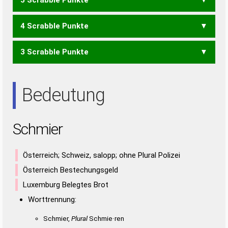
CER
CES
CIS
HEM
ICE
ICS
IHM
SEC
SIC
EMIR
MIES
MIRS
MISE
REIM
REMS
SEIM
HERIS
HIRSE
IHRES
4 Scrabble Punkte
IMS
MIR
SEM
HIER
IHRE
REHS
REIH
RIEH
SEHR
SEIH
SIEH
3 Scrabble Punkte
EHR
HEI
HER
HIE
HIS
IHR
REH
RHE
REIS
RIES
SIRE
EIS
ERS
IRE
RES
SEI
SIE
SIR
Bedeutung
Schmier
Österreich; Schweiz, salopp; ohne Plural Polizei
Österreich Bestechungsgeld
Luxemburg Belegtes Brot
Worttrennung:
Schmier,
Plural
Schmie·ren