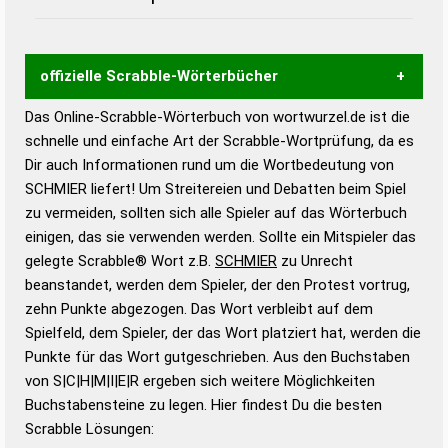
offizielle Scrabble-Wörterbücher
Das Online-Scrabble-Wörterbuch von wortwurzel.de ist die
Wortwurzel liefert mit Hilfe eines semantischen
schnelle und einfache Art der Scrabble-Wortprüfung, da es
Wortanalyse-Algorithmus gute Anhaltspunkte zu
Dir auch Informationen rund um die Wortbedeutung von
Wortbedeutung, Worttrennung und Wortform, um die
SCHMIER liefert! Um Streitereien und Debatten beim Spiel
Gültigkeit eines Wortes für das Scrabble-Spiel zu
zu vermeiden, sollten sich alle Spieler auf das Wörterbuch
bestimmen!
zugelassene Turnier Scrabble-
einigen, das sie verwenden werden. Sollte ein Mitspieler das
Wörterbücher sind:
gelegte Scrabble® Wort z.B.
SCHMIER
zu Unrecht
beanstandet, werden dem Spieler, der den Protest vortrug,
Duden – Standardwerk in 12 Bänden
zehn Punkte abgezogen. Das Wort verbleibt auf dem
Duden – Richtiges und gutes
Spielfeld, dem Spieler, der das Wort platziert hat, werden die
Deutsch
Punkte für das Wort gutgeschrieben. Aus den Buchstaben
von S|C|H|M|I|E|R ergeben sich weitere Möglichkeiten
Duden – Die deutsche Grammatik
Buchstabensteine zu legen. Hier findest Du die besten
Duden – Deutsches
Scrabble Lösungen:
Universalwörterbuch