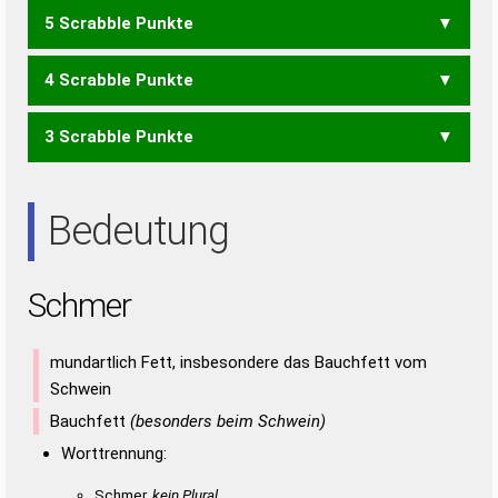
5 Scrabble Punkte
CER
CES
HEM
SEC
REMS
4 Scrabble Punkte
SEM
REHS
SEHR
3 Scrabble Punkte
EHR
HER
REH
RHE
ERS
RES
Bedeutung
Schmer
mundartlich Fett, insbesondere das Bauchfett vom
Schwein
Bauchfett
(besonders beim Schwein)
Worttrennung:
Schmer,
kein Plural