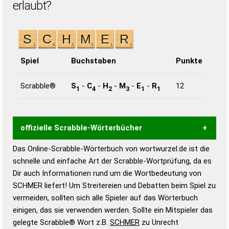
erlaubt?
Spiel
Buchstaben
Punkte
Scrabble®
S
-
C
-
H
-
M
-
E
-
R
12
1
4
2
3
1
1
offizielle Scrabble-Wörterbücher
Das Online-Scrabble-Wörterbuch von wortwurzel.de ist die
Wortwurzel liefert mit Hilfe eines semantischen
schnelle und einfache Art der Scrabble-Wortprüfung, da es
Wortanalyse-Algorithmus gute Anhaltspunkte zu
Dir auch Informationen rund um die Wortbedeutung von
Wortbedeutung, Worttrennung und Wortform, um die
SCHMER liefert! Um Streitereien und Debatten beim Spiel zu
Gültigkeit eines Wortes für das Scrabble-Spiel zu
vermeiden, sollten sich alle Spieler auf das Wörterbuch
bestimmen!
zugelassene Turnier Scrabble-
einigen, das sie verwenden werden. Sollte ein Mitspieler das
Wörterbücher sind:
gelegte Scrabble® Wort z.B.
SCHMER
zu Unrecht