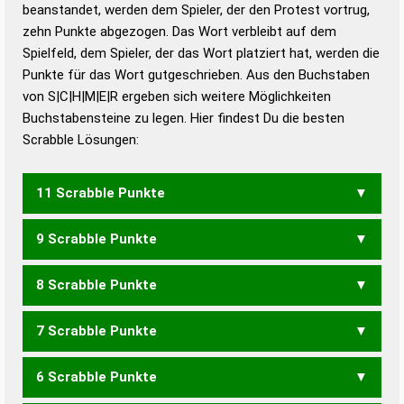
beanstandet, werden dem Spieler, der den Protest vortrug,
Duden – Standardwerk in 12 Bänden
zehn Punkte abgezogen. Das Wort verbleibt auf dem
Duden – Richtiges und gutes
Spielfeld, dem Spieler, der das Wort platziert hat, werden die
Deutsch
Punkte für das Wort gutgeschrieben. Aus den Buchstaben
von S|C|H|M|E|R ergeben sich weitere Möglichkeiten
Duden – Die deutsche Grammatik
Buchstabensteine zu legen. Hier findest Du die besten
Duden – Deutsches
Scrabble Lösungen:
Universalwörterbuch
11 Scrabble Punkte
9 Scrabble Punkte
MESCH
8 Scrabble Punkte
CREM
RESCH
SCHER
7 Scrabble Punkte
RECH
SECH
MEHRS
6 Scrabble Punkte
CERS
MEHR
MESH