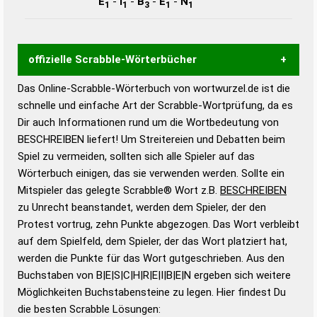
E
-
I
-
B
-
E
-
N
1
1
3
1
1
offizielle Scrabble-Wörterbücher
Das Online-Scrabble-Wörterbuch von wortwurzel.de ist die
Wortwurzel liefert mit Hilfe eines semantischen
schnelle und einfache Art der Scrabble-Wortprüfung, da es
Wortanalyse-Algorithmus gute Anhaltspunkte zu
Dir auch Informationen rund um die Wortbedeutung von
Wortbedeutung, Worttrennung und Wortform, um die
BESCHREIBEN liefert! Um Streitereien und Debatten beim
Gültigkeit eines Wortes für das Scrabble-Spiel zu
Spiel zu vermeiden, sollten sich alle Spieler auf das
bestimmen!
zugelassene Turnier Scrabble-
Wörterbuch einigen, das sie verwenden werden. Sollte ein
Wörterbücher sind:
Mitspieler das gelegte Scrabble® Wort z.B.
BESCHREIBEN
zu Unrecht beanstandet, werden dem Spieler, der den
Duden – Standardwerk in 12 Bänden
Protest vortrug, zehn Punkte abgezogen. Das Wort verbleibt
Duden – Richtiges und gutes
auf dem Spielfeld, dem Spieler, der das Wort platziert hat,
Deutsch
werden die Punkte für das Wort gutgeschrieben. Aus den
Buchstaben von B|E|S|C|H|R|E|I|B|E|N ergeben sich weitere
Duden – Die deutsche Grammatik
Möglichkeiten Buchstabensteine zu legen. Hier findest Du
Duden – Deutsches
die besten Scrabble Lösungen:
Universalwörterbuch