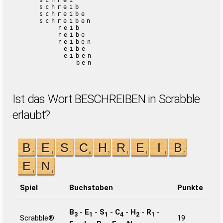
schrei
schreib
schreibe
schreiben
reib
reibe
reiben
eibe
eiben
ben
Ist das Wort BESCHREIBEN in Scrabble
erlaubt?
Spiel
Buchstaben
Punkte
B
-
E
-
S
-
C
-
H
-
R
-
3
1
1
4
2
1
Scrabble®
19