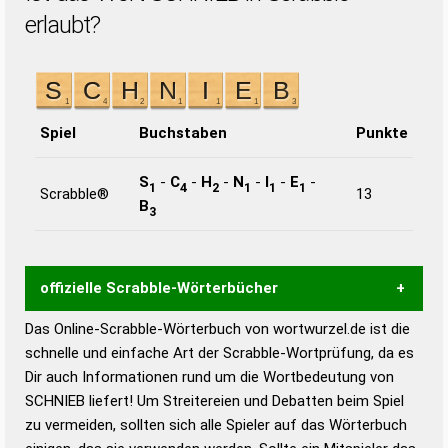
erlaubt?
Spiel
Buchstaben
Punkte
S
-
C
-
H
-
N
-
I
-
E
-
1
4
2
1
1
1
Scrabble®
13
B
3
offizielle Scrabble-Wörterbücher
Das Online-Scrabble-Wörterbuch von wortwurzel.de ist die
Wortwurzel liefert mit Hilfe eines semantischen
schnelle und einfache Art der Scrabble-Wortprüfung, da es
Wortanalyse-Algorithmus gute Anhaltspunkte zu
Dir auch Informationen rund um die Wortbedeutung von
Wortbedeutung, Worttrennung und Wortform, um die
SCHNIEB liefert! Um Streitereien und Debatten beim Spiel
Gültigkeit eines Wortes für das Scrabble-Spiel zu
zu vermeiden, sollten sich alle Spieler auf das Wörterbuch
bestimmen!
zugelassene Turnier Scrabble-