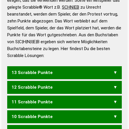
einigen, das sie verwenden werden. Sollte ein Mitspieler das
Wörterbücher sind:
gelegte Scrabble® Wort z.B.
SCHNIEB
zu Unrecht
beanstandet, werden dem Spieler, der den Protest vortrug,
Duden – Standardwerk in 12 Bänden
zehn Punkte abgezogen. Das Wort verbleibt auf dem
Duden – Richtiges und gutes
Spielfeld, dem Spieler, der das Wort platziert hat, werden die
Deutsch
Punkte für das Wort gutgeschrieben. Aus den Buchstaben
von S|C|H|N|I|E|B ergeben sich weitere Möglichkeiten
Duden – Die deutsche Grammatik
Buchstabensteine zu legen. Hier findest Du die besten
Duden – Deutsches
Scrabble Lösungen:
Universalwörterbuch
13 Scrabble Punkte
12 Scrabble Punkte
BISCHEN
11 Scrabble Punkte
BISCHE
SCHEIB
SCHIEB
10 Scrabble Punkte
BISCH