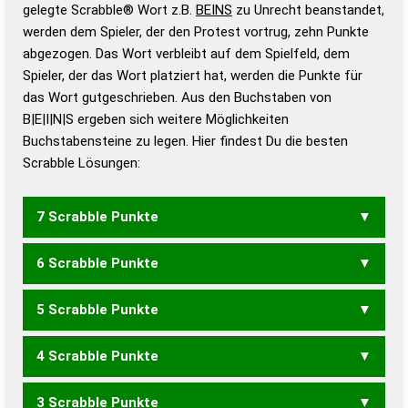
Wörterbücher sind:
gelegte Scrabble® Wort z.B.
BEINS
zu Unrecht beanstandet,
werden dem Spieler, der den Protest vortrug, zehn Punkte
Duden – Standardwerk in 12 Bänden
abgezogen. Das Wort verbleibt auf dem Spielfeld, dem
Duden – Richtiges und gutes
Spieler, der das Wort platziert hat, werden die Punkte für
Deutsch
das Wort gutgeschrieben. Aus den Buchstaben von
B|E|I|N|S ergeben sich weitere Möglichkeiten
Duden – Die deutsche Grammatik
Buchstabensteine zu legen. Hier findest Du die besten
Duden – Deutsches
Scrabble Lösungen:
Universalwörterbuch
7 Scrabble Punkte
6 Scrabble Punkte
BIENS
BINSE
5 Scrabble Punkte
BENS
BIEN
BISE
SIEB
4 Scrabble Punkte
BEN
BIN
BIS
3 Scrabble Punkte
NIES
SEIN