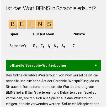
Ist das Wort BEINS in Scrabble erlaubt?
Spiel
Buchstaben
Punkte
Scrabble®
B
-
E
-
I
-
N
-
S
7
3
1
1
1
1
offizielle Scrabble-Wörterbücher
Das Online-Scrabble-Wörterbuch von wortwurzel.de ist die
Wortwurzel liefert mit Hilfe eines semantischen
schnelle und einfache Art der Scrabble-Wortprüfung, da es
Wortanalyse-Algorithmus gute Anhaltspunkte zu
Dir auch Informationen rund um die Wortbedeutung von
Wortbedeutung, Worttrennung und Wortform, um die
BEINS liefert! Um Streitereien und Debatten beim Spiel zu
Gültigkeit eines Wortes für das Scrabble-Spiel zu
vermeiden, sollten sich alle Spieler auf das Wörterbuch
bestimmen!
zugelassene Turnier Scrabble-
einigen, das sie verwenden werden. Sollte ein Mitspieler das