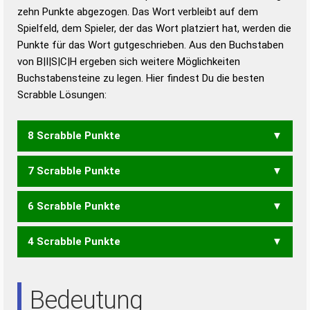
zehn Punkte abgezogen. Das Wort verbleibt auf dem
Duden – Richtiges und gutes
Spielfeld, dem Spieler, der das Wort platziert hat, werden die
Deutsch
Punkte für das Wort gutgeschrieben. Aus den Buchstaben
von B|I|S|C|H ergeben sich weitere Möglichkeiten
Duden – Die deutsche Grammatik
Buchstabensteine zu legen. Hier findest Du die besten
Duden – Deutsches
Scrabble Lösungen:
Universalwörterbuch
8 Scrabble Punkte
7 Scrabble Punkte
BSC
CHIS
ICHS
SCHI
SICH
6 Scrabble Punkte
CHI
ICH
4 Scrabble Punkte
CIS
ICS
SIC
HIS
Bedeutung