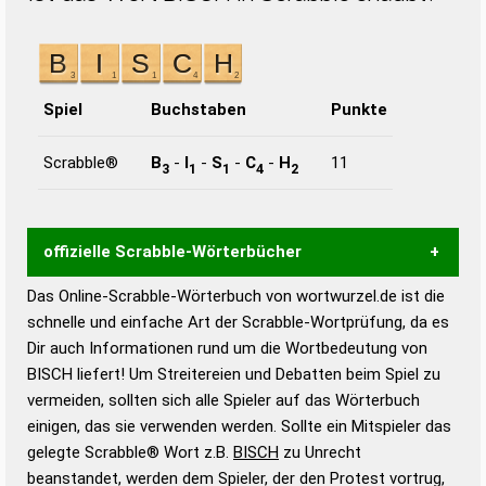
Spiel
Buchstaben
Punkte
Scrabble®
B
-
I
-
S
-
C
-
H
11
3
1
1
4
2
offizielle Scrabble-Wörterbücher
Das Online-Scrabble-Wörterbuch von wortwurzel.de ist die
Wortwurzel liefert mit Hilfe eines semantischen
schnelle und einfache Art der Scrabble-Wortprüfung, da es
Wortanalyse-Algorithmus gute Anhaltspunkte zu
Dir auch Informationen rund um die Wortbedeutung von
Wortbedeutung, Worttrennung und Wortform, um die
BISCH liefert! Um Streitereien und Debatten beim Spiel zu
Gültigkeit eines Wortes für das Scrabble-Spiel zu
vermeiden, sollten sich alle Spieler auf das Wörterbuch
bestimmen!
zugelassene Turnier Scrabble-
einigen, das sie verwenden werden. Sollte ein Mitspieler das
Wörterbücher sind:
gelegte Scrabble® Wort z.B.
BISCH
zu Unrecht
beanstandet, werden dem Spieler, der den Protest vortrug,
Duden – Standardwerk in 12 Bänden