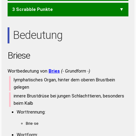
3 Scrabble Punkte
EIER
EIES
EIRE
EISE
REIS
SIRE
EIS
ERS
IRE
REE
RES
SEE
SEI
SIE
SIR
Bedeutung
Briese
Wortbedeutung von
Bries
(- Grundform -)
lymphatisches Organ, hinter dem oberen Brustbein
gelegen
innere Brustdrüse bei jungen Schlachttieren, besonders
beim Kalb
Worttrennung:
Brie·se
Wortform: