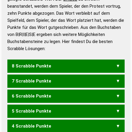
beanstandet, werden dem Spieler, der den Protest vortrug,
Duden – Standardwerk in 12 Bänden
zehn Punkte abgezogen. Das Wort verbleibt auf dem
Duden – Richtiges und gutes
Spielfeld, dem Spieler, der das Wort platziert hat, werden die
Deutsch
Punkte für das Wort gutgeschrieben. Aus den Buchstaben
von B|R|I|E|S|E ergeben sich weitere Möglichkeiten
Duden – Die deutsche Grammatik
Buchstabensteine zu legen. Hier findest Du die besten
Duden – Deutsches
Scrabble Lösungen:
Universalwörterbuch
8 Scrabble Punkte
7 Scrabble Punkte
BEREIS
BIERES
BREIES
SEIBER
6 Scrabble Punkte
BIERE
BIERS
BIESE
BREIE
BREIS
BRISE
EBERS
ERBES
ERBSE
REIBE
RIEBE
SERBE
SIEBE
5 Scrabble Punkte
BIER
BISE
BREI
EBER
EIBE
ERBE
REBE
REIB
RIEB
SIEB
4 Scrabble Punkte
BEI
BIS
ERB
REISE
SERIE