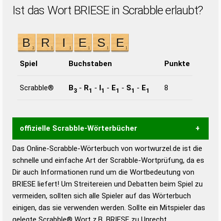
Ist das Wort BRIESE in Scrabble erlaubt?
Spiel
Buchstaben
Punkte
Scrabble®
B
-
R
-
I
-
E
-
S
-
E
8
3
1
1
1
1
1
offizielle Scrabble-Wörterbücher
Das Online-Scrabble-Wörterbuch von wortwurzel.de ist die
Wortwurzel liefert mit Hilfe eines semantischen
schnelle und einfache Art der Scrabble-Wortprüfung, da es
Wortanalyse-Algorithmus gute Anhaltspunkte zu
Dir auch Informationen rund um die Wortbedeutung von
Wortbedeutung, Worttrennung und Wortform, um die
BRIESE liefert! Um Streitereien und Debatten beim Spiel zu
Gültigkeit eines Wortes für das Scrabble-Spiel zu
vermeiden, sollten sich alle Spieler auf das Wörterbuch
bestimmen!
zugelassene Turnier Scrabble-
einigen, das sie verwenden werden. Sollte ein Mitspieler das
Wörterbücher sind:
gelegte Scrabble® Wort z.B.
BRIESE
zu Unrecht