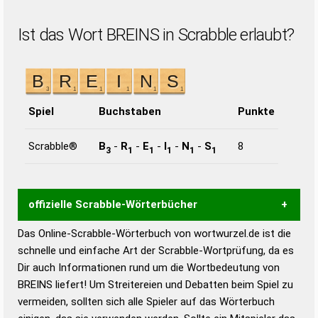
Ist das Wort BREINS in Scrabble erlaubt?
Spiel
Buchstaben
Punkte
Scrabble®
B
-
R
-
E
-
I
-
N
-
S
8
3
1
1
1
1
1
offizielle Scrabble-Wörterbücher
Das Online-Scrabble-Wörterbuch von wortwurzel.de ist die
Wortwurzel liefert mit Hilfe eines semantischen
schnelle und einfache Art der Scrabble-Wortprüfung, da es
Wortanalyse-Algorithmus gute Anhaltspunkte zu
Dir auch Informationen rund um die Wortbedeutung von
Wortbedeutung, Worttrennung und Wortform, um die
BREINS liefert! Um Streitereien und Debatten beim Spiel zu
Gültigkeit eines Wortes für das Scrabble-Spiel zu
vermeiden, sollten sich alle Spieler auf das Wörterbuch
bestimmen!
zugelassene Turnier Scrabble-