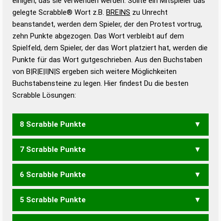
einigen, das sie verwenden werden. Sollte ein Mitspieler das
Wörterbücher sind:
gelegte Scrabble® Wort z.B.
BREINS
zu Unrecht
beanstandet, werden dem Spieler, der den Protest vortrug,
Duden – Standardwerk in 12 Bänden
zehn Punkte abgezogen. Das Wort verbleibt auf dem
Duden – Richtiges und gutes
Spielfeld, dem Spieler, der das Wort platziert hat, werden die
Deutsch
Punkte für das Wort gutgeschrieben. Aus den Buchstaben
von B|R|E|I|N|S ergeben sich weitere Möglichkeiten
Duden – Die deutsche Grammatik
Buchstabensteine zu legen. Hier findest Du die besten
Duden – Deutsches
Scrabble Lösungen:
Universalwörterbuch
8 Scrabble Punkte
7 Scrabble Punkte
BRISEN
SERBIN
6 Scrabble Punkte
BEINS
BERNS
BIENS
BIERS
BINSE
BIRNE
BREIS
BRIES
BRISE
ERBIN
5 Scrabble Punkte
BEIN
BENS
BERN
BIEN
BIER
BISE
BRIE
REIB
RIEB
SIEB