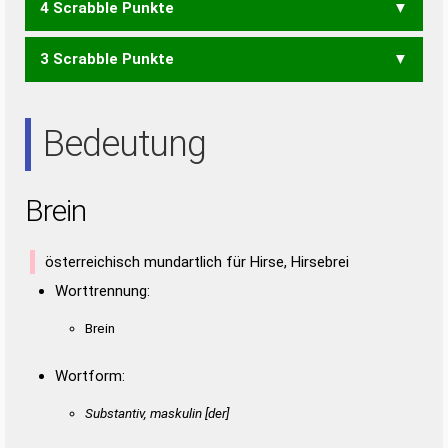
4 Scrabble Punkte
BEI
BEN
BIN
BIS
ERB
3 Scrabble Punkte
IREN
NIES
REIS
RENS
RIES
SEIN
SIRE
EIS
ENS
ERN
ERS
IRE
NIE
REN
RES
SEI
SEN
SIE
SIR
Bedeutung
Brein
österreichisch mundartlich für Hirse, Hirsebrei
Worttrennung:
Brein
Wortform:
Substantiv, maskulin [der]