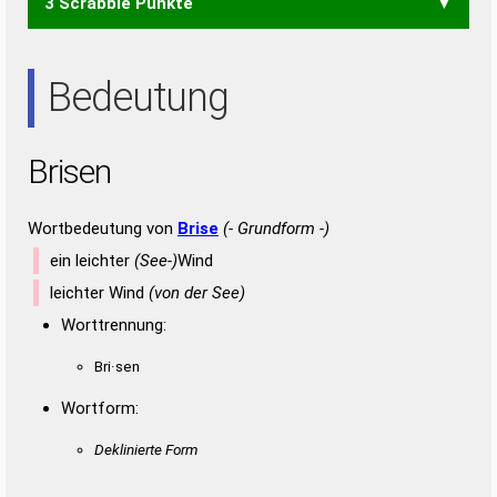
3 Scrabble Punkte
EINS
IREN
NIES
REIN
REIS
RENS
RIES
SEIN
SIRE
EIN
EIS
ENS
ERN
ERS
INS
IRE
NIE
REN
RES
SEI
SIE
SIR
Bedeutung
Brisen
Wortbedeutung von
Brise
(- Grundform -)
ein leichter
(See-)
Wind
leichter Wind
(von der See)
Worttrennung:
Bri·sen
Wortform:
Deklinierte Form