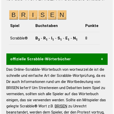
Spiel
Buchstaben
Punkte
Scrabble®
B
-
R
-
I
-
S
-
E
-
N
8
3
1
1
1
1
1
offizielle Scrabble-Wörterbücher
Das Online-Scrabble-Wörterbuch von wortwurzel.de ist die
Wortwurzel liefert mit Hilfe eines semantischen
schnelle und einfache Art der Scrabble-Wortprüfung, da es
Wortanalyse-Algorithmus gute Anhaltspunkte zu
Dir auch Informationen rund um die Wortbedeutung von
Wortbedeutung, Worttrennung und Wortform, um die
BRISEN liefert! Um Streitereien und Debatten beim Spiel zu
Gültigkeit eines Wortes für das Scrabble-Spiel zu
vermeiden, sollten sich alle Spieler auf das Wörterbuch
bestimmen!
zugelassene Turnier Scrabble-
einigen, das sie verwenden werden. Sollte ein Mitspieler das
Wörterbücher sind:
gelegte Scrabble® Wort z.B.
BRISEN
zu Unrecht
beanstandet, werden dem Spieler, der den Protest vortrug,
Duden – Standardwerk in 12 Bänden