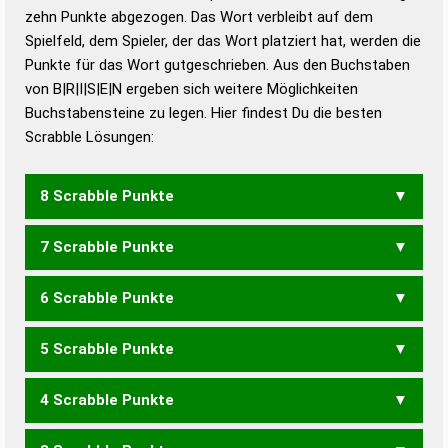
zehn Punkte abgezogen. Das Wort verbleibt auf dem
Duden – Richtiges und gutes
Spielfeld, dem Spieler, der das Wort platziert hat, werden die
Deutsch
Punkte für das Wort gutgeschrieben. Aus den Buchstaben
von B|R|I|S|E|N ergeben sich weitere Möglichkeiten
Duden – Die deutsche Grammatik
Buchstabensteine zu legen. Hier findest Du die besten
Duden – Deutsches
Scrabble Lösungen:
Universalwörterbuch
8 Scrabble Punkte
7 Scrabble Punkte
BREINS
SERBIN
6 Scrabble Punkte
BEINS
BERNS
BIENS
BIERS
BINSE
BIRNE
BREIN
BREIS
BRIES
ERBIN
5 Scrabble Punkte
BEIN
BENS
BERN
BIEN
BIER
BISE
BREI
BRIE
REIB
RIEB
SIEB
4 Scrabble Punkte
BEI
BEN
BIN
BIS
ERB