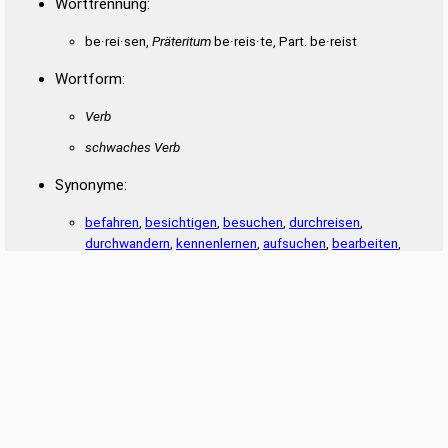
Worttrennung:
be·rei·sen,
Präteritum
be·reis·te, Part. be·reist
Wortform:
Verb
schwaches Verb
Synonyme:
befahren
,
besichtigen
,
besuchen
,
durchreisen
,
durchwandern
,
kennenlernen
,
aufsuchen
,
bearbeiten
,
betreuen
,
umherreisen
Datenschutz
|
Impressum
Die Wortbedeutungen entstammen der
deutschen Wiktionary
und stehen unter der
Lizenz Creative Commons Namensnennung – Weitergabe unter gleichen
Bedingungen 3.0 Unported. Bei Wiktionary ist eine Liste der Autoren verfügbar. Die
Artikel zur Wortbedeutung wurden über einen semantischen Computer-Algorithmus
neu strukturiert, bearbeitet, ergänzt und gekürzt.