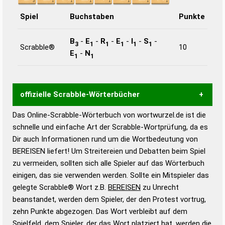
Spiel
Buchstaben
Punkte
B
-
E
-
R
-
E
-
I
-
S
-
3
1
1
1
1
1
Scrabble®
10
E
-
N
1
1
offizielle Scrabble-Wörterbücher
Das Online-Scrabble-Wörterbuch von wortwurzel.de ist die
Wortwurzel liefert mit Hilfe eines semantischen
schnelle und einfache Art der Scrabble-Wortprüfung, da es
Wortanalyse-Algorithmus gute Anhaltspunkte zu
Dir auch Informationen rund um die Wortbedeutung von
Wortbedeutung, Worttrennung und Wortform, um die
BEREISEN liefert! Um Streitereien und Debatten beim Spiel
Gültigkeit eines Wortes für das Scrabble-Spiel zu
zu vermeiden, sollten sich alle Spieler auf das Wörterbuch
bestimmen!
zugelassene Turnier Scrabble-
einigen, das sie verwenden werden. Sollte ein Mitspieler das
Wörterbücher sind:
gelegte Scrabble® Wort z.B.
BEREISEN
zu Unrecht
beanstandet, werden dem Spieler, der den Protest vortrug,
Duden – Standardwerk in 12 Bänden
zehn Punkte abgezogen. Das Wort verbleibt auf dem
Duden – Richtiges und gutes
Spielfeld, dem Spieler, der das Wort platziert hat, werden die