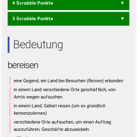
4 Scrabble Punkte
EINERS
EINSER
EISERN
REINES
RIESEN
SEINER
SERIEN
BEI
BEN
BIN
BIS
ERB
EIERE
EIERN
EINER
EINES
NIERE
SIRENE
NIESE
REINE
RENES
RIESE
SEIEN
SEINE
SEREN
SERIE
3 Scrabble Punkte
EIER
EIES
EINE
EINS
EIRE
EREN
IREN
NEER
NIES
REIN
RENE
RENS
RIES
SEEN
SEIN
SIRE
EIN
ENS
ERN
ERS
INS
IRE
NEE
NIE
REE
REN
RES
SEE
SEI
Bedeutung
SIE
SIR
bereisen
eine Gegend, ein Land bei Besuchen
(Reisen)
erkunden
in einem Land verschiedene Orte geschäftlich, von
Amts wegen aufsuchen
in einem Land, Gebiet reisen
(um es gründlich
kennenzulernen)
verschiedene Orte aufsuchen, um einen Auftrag
auszuführen, Geschäfte abzuwickeln