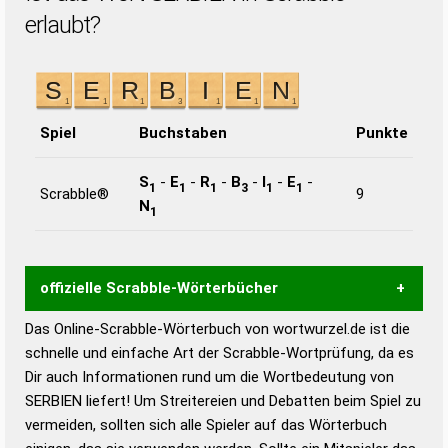
erlaubt?
Spiel
Buchstaben
Punkte
S
-
E
-
R
-
B
-
I
-
E
-
1
1
1
3
1
1
Scrabble®
9
N
1
offizielle Scrabble-Wörterbücher
Das Online-Scrabble-Wörterbuch von wortwurzel.de ist die
Wortwurzel liefert mit Hilfe eines semantischen
schnelle und einfache Art der Scrabble-Wortprüfung, da es
Wortanalyse-Algorithmus gute Anhaltspunkte zu
Dir auch Informationen rund um die Wortbedeutung von
Wortbedeutung, Worttrennung und Wortform, um die
SERBIEN liefert! Um Streitereien und Debatten beim Spiel zu
Gültigkeit eines Wortes für das Scrabble-Spiel zu
vermeiden, sollten sich alle Spieler auf das Wörterbuch
bestimmen!
zugelassene Turnier Scrabble-