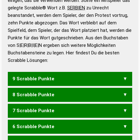
einigen, das sie verwenden werden. Sollte ein Mitspieler das
Wörterbücher sind:
gelegte Scrabble® Wort z.B.
SERBIEN
zu Unrecht
beanstandet, werden dem Spieler, der den Protest vortrug,
Duden – Standardwerk in 12 Bänden
zehn Punkte abgezogen. Das Wort verbleibt auf dem
Duden – Richtiges und gutes
Spielfeld, dem Spieler, der das Wort platziert hat, werden die
Deutsch
Punkte für das Wort gutgeschrieben. Aus den Buchstaben
von S|E|R|B|I|E|N ergeben sich weitere Möglichkeiten
Duden – Die deutsche Grammatik
Buchstabensteine zu legen. Hier findest Du die besten
Duden – Deutsches
Scrabble Lösungen:
Universalwörterbuch
9 Scrabble Punkte
8 Scrabble Punkte
BERNIES
BRIESEN
REIBENS
SEIBERN
7 Scrabble Punkte
BEIERN
BEINES
BENIES
BEREIS
BERNIE
BIEREN
BIERES
BIESEN
BREIEN
BREIES
BREINS
BRIESE
BRISEN
ERBENS
6 Scrabble Punkte
ERBSEN
REIBEN
RIEBEN
SEIBER
SERBEN
SERBIN
BEINE
BEINS
BERNS
BESEN
BIENE
BIENS
BIERE
BIERS
SIEBEN
BIESE
BINSE
BIRNE
BREIE
BREIN
BREIS
BRIES
BRISE