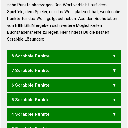
zehn Punkte abgezogen. Das Wort verbleibt auf dem
Duden – Richtiges und gutes
Spielfeld, dem Spieler, der das Wort platziert hat, werden die
Deutsch
Punkte für das Wort gutgeschrieben. Aus den Buchstaben
von B|I|E|S|E|N ergeben sich weitere Möglichkeiten
Duden – Die deutsche Grammatik
Buchstabensteine zu legen. Hier findest Du die besten
Duden – Deutsches
Scrabble Lösungen:
Universalwörterbuch
8 Scrabble Punkte
7 Scrabble Punkte
BEINES
BENIES
SIEBEN
6 Scrabble Punkte
BEINE
BEINS
BESEN
BIENE
BIENS
BINSE
EIBEN
SIEBE
5 Scrabble Punkte
BEIN
BENE
BENS
BIEN
BISE
EBEN
EBNE
EIBE
SIEB
4 Scrabble Punkte
BEI
BEN
BIN
BIS
EINES
EISEN
NIESE
SEIEN
SEINE