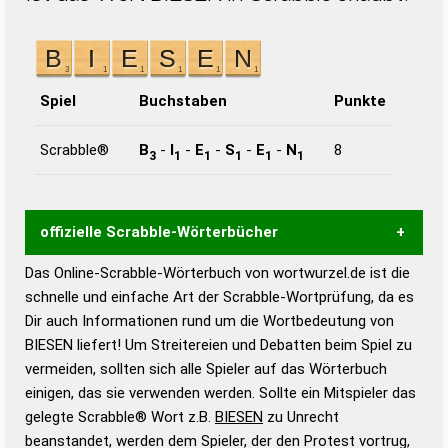
Spiel
Buchstaben
Punkte
Scrabble®
B
-
I
-
E
-
S
-
E
-
N
8
3
1
1
1
1
1
offizielle Scrabble-Wörterbücher
Das Online-Scrabble-Wörterbuch von wortwurzel.de ist die
Wortwurzel liefert mit Hilfe eines semantischen
schnelle und einfache Art der Scrabble-Wortprüfung, da es
Wortanalyse-Algorithmus gute Anhaltspunkte zu
Dir auch Informationen rund um die Wortbedeutung von
Wortbedeutung, Worttrennung und Wortform, um die
BIESEN liefert! Um Streitereien und Debatten beim Spiel zu
Gültigkeit eines Wortes für das Scrabble-Spiel zu
vermeiden, sollten sich alle Spieler auf das Wörterbuch
bestimmen!
zugelassene Turnier Scrabble-
einigen, das sie verwenden werden. Sollte ein Mitspieler das
Wörterbücher sind:
gelegte Scrabble® Wort z.B.
BIESEN
zu Unrecht
beanstandet, werden dem Spieler, der den Protest vortrug,
Duden – Standardwerk in 12 Bänden