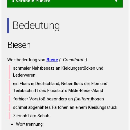
3 Scrabble Punkte
EIES
EINE
EINS
EISE
NIES
SEEN
SEIN
EIN
EIS
ENS
INS
NEE
NIE
SEE
SEI
SIE
Bedeutung
Biesen
Wortbedeutung von
Biese
(- Grundform -)
schmaler Nahtbesatz an Kleidungsstücken und
Lederwaren
ein Fluss in Deutschland, Nebenfluss der Elbe und
Teilabschnitt des Flusslaufs Milde-Biese-Aland
farbiger Vorstoß besonders an
(Uniform)
hosen
schmal abgenähtes Fältchen an einem Kleidungsstück
Ziernaht am Schuh
Worttrennung: