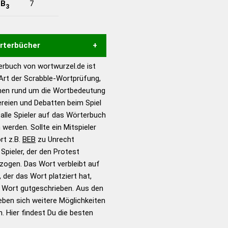
-
B
7
3
örterbücher
rbuch von wortwurzel.de ist
Hilfe eines semantischen
 Art der Scrabble-Wortprüfung,
s gute Anhaltspunkte zu
onen rund um die Wortbedeutung
ennung und Wortform, um die
ereien und Debatten beim Spiel
für das Scrabble-Spiel zu
 alle Spieler auf das Wörterbuch
 Turnier Scrabble-
 werden. Sollte ein Mitspieler
rt z.B.
BEB
zu Unrecht
pieler, der den Protest
en – Standardwerk in 12
zogen. Das Wort verbleibt auf
nden
 der das Wort platziert hat,
en – Richtiges und gutes
s Wort gutgeschrieben. Aus den
utsch
ben sich weitere Möglichkeiten
. Hier findest Du die besten
en – Die deutsche Grammatik