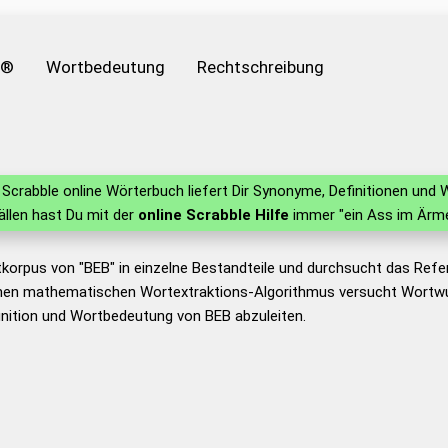
e®
Wortbedeutung
Rechtschreibung
Scrabble online Wörterbuch liefert Dir Synonyme, Definitionen un
fällen hast Du mit der
online Scrabble Hilfe
immer "ein Ass im Ärme
korpus von "BEB" in einzelne Bestandteile und durchsucht das Ref
nen mathematischen Wortextraktions-Algorithmus versucht Wortwu
nition und Wortbedeutung von BEB abzuleiten.