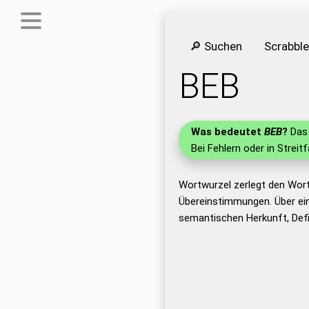
🔎 Suchen
Scrabbl
BEB
Was bedeutet
BEB
?
Das 
Bei Fehlern oder in Streit
Wortwurzel zerlegt den Wort
Übereinstimmungen. Über ei
semantischen Herkunft, Defi