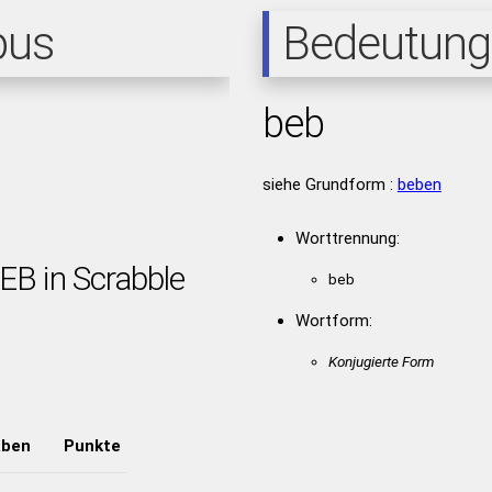
pus
Bedeutung
beb
siehe Grundform :
beben
Worttrennung:
EB in Scrabble
beb
Wortform:
Konjugierte Form
aben
Punkte