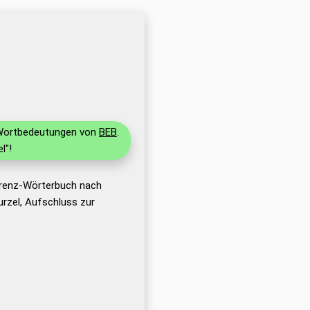
d Wortbedeutungen von
BEB
.
l"!
erenz-Wörterbuch nach
rzel, Aufschluss zur