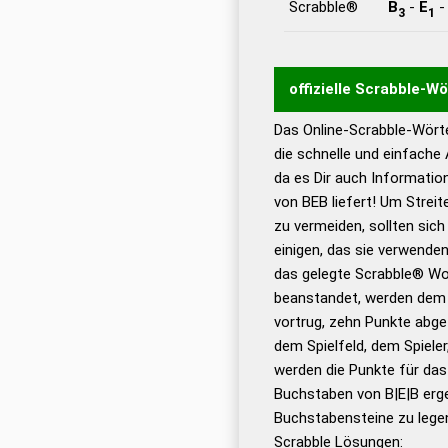
Scrabble®
B
-
E
3
1
offizielle Scrabble-W
Das Online-Scrabble-Wörte
Wortwurzel liefert mit 
die schnelle und einfache
Wortanalyse-Algorithmu
da es Dir auch Informati
Wortbedeutung, Worttr
von BEB liefert! Um Streit
Gültigkeit eines Wortes 
zu vermeiden, sollten sich
bestimmen!
zugelassene
einigen, das sie verwenden
Wörterbücher sind:
das gelegte Scrabble® Wo
beanstandet, werden dem S
Dud
vortrug, zehn Punkte abge
Bä
dem Spielfeld, dem Spieler,
Dud
werden die Punkte für da
De
Buchstaben von B|E|B erge
Buchstabensteine zu legen
Dud
Scrabble Lösungen: