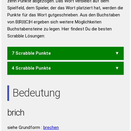
zehn Punkte abgezogen. Das Wort verbleibt auf dem
Duden – Richtiges und gutes
Spielfeld, dem Spieler, der das Wort platziert hat, werden die
Deutsch
Punkte für das Wort gutgeschrieben. Aus den Buchstaben
von B|R|I|C|H ergeben sich weitere Möglichkeiten
Duden – Die deutsche Grammatik
Buchstabensteine zu legen. Hier findest Du die besten
Duden – Deutsches
Scrabble Lösungen:
Universalwörterbuch
7 Scrabble Punkte
4 Scrabble Punkte
CHI
IHR
Bedeutung
brich
siehe Grundform :
brechen