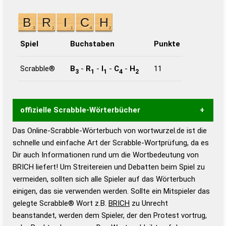
Spiel
Buchstaben
Punkte
Scrabble®
B
-
R
-
I
-
C
-
H
11
3
1
1
4
2
offizielle Scrabble-Wörterbücher
Das Online-Scrabble-Wörterbuch von wortwurzel.de ist die
Wortwurzel liefert mit Hilfe eines semantischen
schnelle und einfache Art der Scrabble-Wortprüfung, da es
Wortanalyse-Algorithmus gute Anhaltspunkte zu
Dir auch Informationen rund um die Wortbedeutung von
Wortbedeutung, Worttrennung und Wortform, um die
BRICH liefert! Um Streitereien und Debatten beim Spiel zu
Gültigkeit eines Wortes für das Scrabble-Spiel zu
vermeiden, sollten sich alle Spieler auf das Wörterbuch
bestimmen!
zugelassene Turnier Scrabble-
einigen, das sie verwenden werden. Sollte ein Mitspieler das
Wörterbücher sind:
gelegte Scrabble® Wort z.B.
BRICH
zu Unrecht
beanstandet, werden dem Spieler, der den Protest vortrug,
Duden – Standardwerk in 12 Bänden