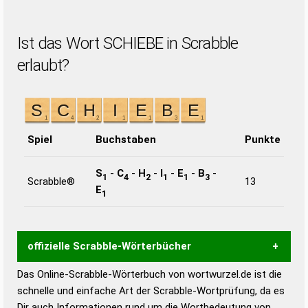
Ist das Wort SCHIEBE in Scrabble
erlaubt?
Spiel
Buchstaben
Punkte
S
-
C
-
H
-
I
-
E
-
B
-
1
4
2
1
1
3
Scrabble®
13
E
1
offizielle Scrabble-Wörterbücher
Das Online-Scrabble-Wörterbuch von wortwurzel.de ist die
Wortwurzel liefert mit Hilfe eines semantischen
schnelle und einfache Art der Scrabble-Wortprüfung, da es
Wortanalyse-Algorithmus gute Anhaltspunkte zu
Dir auch Informationen rund um die Wortbedeutung von