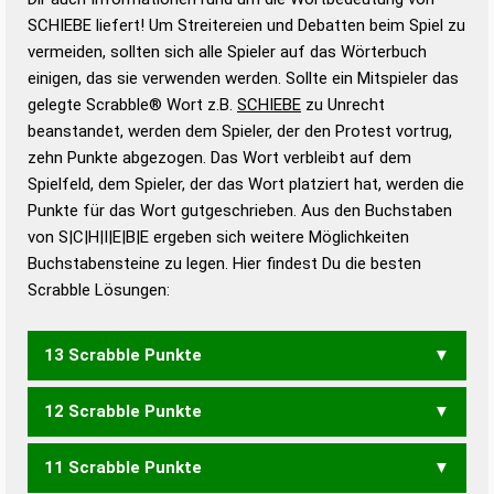
Wortbedeutung, Worttrennung und Wortform, um die
SCHIEBE liefert! Um Streitereien und Debatten beim Spiel zu
Gültigkeit eines Wortes für das Scrabble-Spiel zu
vermeiden, sollten sich alle Spieler auf das Wörterbuch
bestimmen!
zugelassene Turnier Scrabble-
einigen, das sie verwenden werden. Sollte ein Mitspieler das
Wörterbücher sind:
gelegte Scrabble® Wort z.B.
SCHIEBE
zu Unrecht
beanstandet, werden dem Spieler, der den Protest vortrug,
Duden – Standardwerk in 12 Bänden
zehn Punkte abgezogen. Das Wort verbleibt auf dem
Duden – Richtiges und gutes
Spielfeld, dem Spieler, der das Wort platziert hat, werden die
Deutsch
Punkte für das Wort gutgeschrieben. Aus den Buchstaben
von S|C|H|I|E|B|E ergeben sich weitere Möglichkeiten
Duden – Die deutsche Grammatik
Buchstabensteine zu legen. Hier findest Du die besten
Duden – Deutsches
Scrabble Lösungen:
Universalwörterbuch
13 Scrabble Punkte
12 Scrabble Punkte
SCHEIBE
11 Scrabble Punkte
BISCHE
SCHEIB