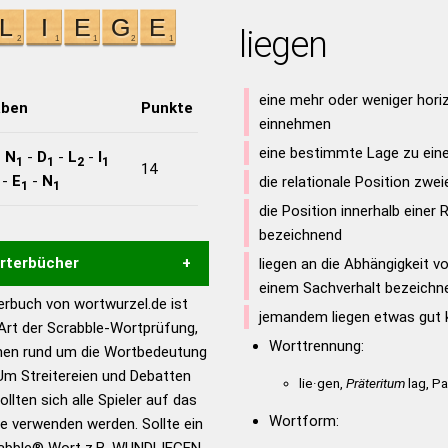
liegen
eine mehr oder weniger hori
aben
Punkte
einnehmen
eine bestimmte Lage zu ein
-
N
-
D
-
L
-
I
1
1
2
1
14
-
E
-
N
die relationale Position zwe
1
1
die Position innerhalb einer 
bezeichnend
örterbücher
liegen an die Abhängigkeit v
einem Sachverhalt bezeichn
rbuch von wortwurzel.de ist
jemandem liegen etwas gut 
Hilfe eines semantischen
 Art der Scrabble-Wortprüfung,
s gute Anhaltspunkte zu
Worttrennung:
onen rund um die Wortbedeutung
ennung und Wortform, um die
Um Streitereien und Debatten
lie·gen,
Präteritum
lag, Pa
für das Scrabble-Spiel zu
llten sich alle Spieler auf das
 Turnier Scrabble-
Wortform:
ie verwenden werden. Sollte ein
rabble® Wort z.B.
WUNDLIEGEN