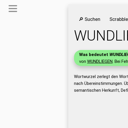
🔎 Suchen
Scrabbl
WUNDLI
Was bedeutet
WUNDLIE
von
WUNDLIEGEN
. Bei Fe
Wortwurzel zerlegt den Wor
nach Übereinstimmungen. Üb
semantischen Herkunft, Def