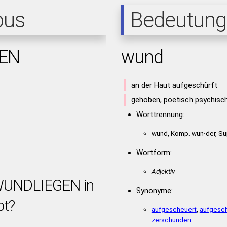
pus
Bedeutung
EN
wund
an der Haut aufgeschürft
gehoben, poetisch psychisch
Worttrennung:
wund, Komp. wun·der, Su
Wortform:
Adjektiv
 WUNDLIEGEN in
Synonyme:
bt?
aufgescheuert
,
aufgesch
zerschunden