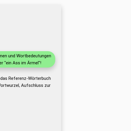
tionen und Wortbedeutungen
r "ein Ass im Ärmel"!
t das Referenz-Wörterbuch
ortwurzel, Aufschluss zur