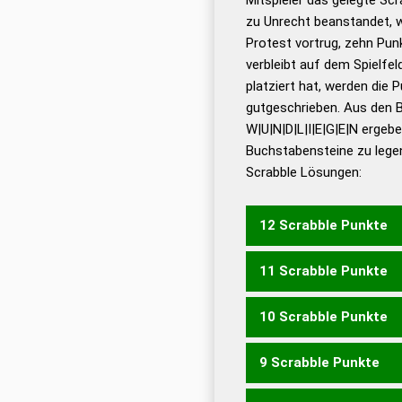
zu Unrecht beanstandet, w
Dud
Protest vortrug, zehn Pu
Bä
verbleibt auf dem Spielfel
Dud
platziert hat, werden die 
De
gutgeschrieben. Aus den 
W|U|N|D|L|I|E|G|E|N ergebe
Dud
Buchstabensteine zu legen
Dud
Scrabble Lösungen:
Universalwörterbuch
12 Scrabble Punkte
11 Scrabble Punkte
WIEGELND
10 Scrabble Punkte
WIEGELN
GEWINDEN
G
9 Scrabble Punkte
LUDWIG
WIEGEL
WIEGL
GEWINDE
GEWINNE
WEI