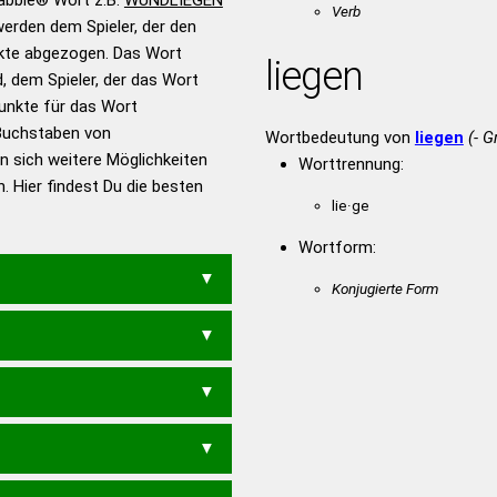
Verb
erden dem Spieler, der den
en – Standardwerk in 12
nkte abgezogen. Das Wort
nden
liegen
d, dem Spieler, der das Wort
en – Richtiges und gutes
Punkte für das Wort
utsch
Buchstaben von
Wortbedeutung von
liegen
(- G
n sich weitere Möglichkeiten
en – Die deutsche Grammatik
Worttrennung:
. Hier findest Du die besten
en – Deutsches
lie·ge
Wortform:
Konjugierte Form
EWUNDEN
WENDIGEN
E
DEIWELN
DWEILEN
LEND
WENDELN
WENDIGE