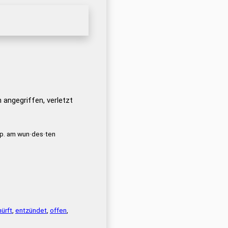
 angegriffen, verletzt
p. am wun·des·ten
ürft
,
entzündet
,
offen
,