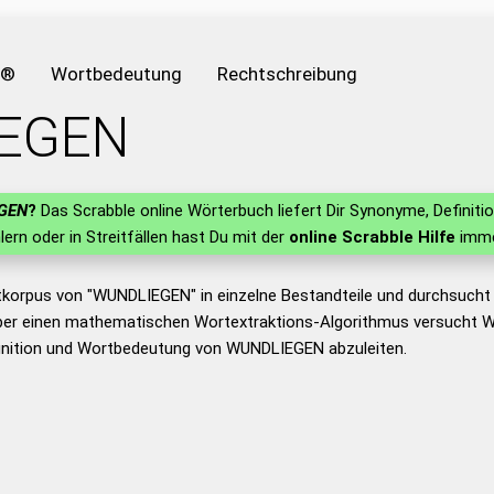
e®
Wortbedeutung
Rechtschreibung
EGEN
GEN
?
Das Scrabble online Wörterbuch liefert Dir Synonyme, Defini
hlern oder in Streitfällen hast Du mit der
online Scrabble Hilfe
imme
tkorpus von "WUNDLIEGEN" in einzelne Bestandteile und durchsuch
er einen mathematischen Wortextraktions-Algorithmus versucht W
inition und Wortbedeutung von WUNDLIEGEN abzuleiten.