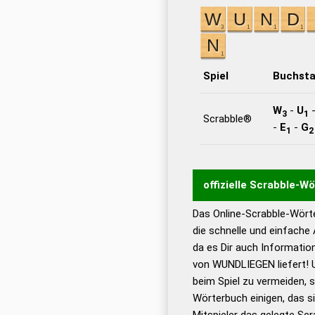
Spiel
Buchst
W
-
U
3
1
Scrabble®
-
E
-
G
1
2
offizielle Scrabble-W
Das Online-Scrabble-Wörte
Wortwurzel liefert mit 
die schnelle und einfache
Wortanalyse-Algorithmu
da es Dir auch Informati
Wortbedeutung, Worttr
von WUNDLIEGEN liefert! 
Gültigkeit eines Wortes 
beim Spiel zu vermeiden, so
bestimmen!
zugelassene
Wörterbuch einigen, das s
Wörterbücher sind:
Mitspieler das gelegte Sc