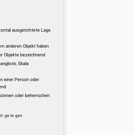
zontal ausgerichtete Lage
em anderen Objekt haben
ier Objekte bezeichnend
Rangliste, Skala
on einer Person oder
end
können oder beherrschen
rt. ge·le·gen