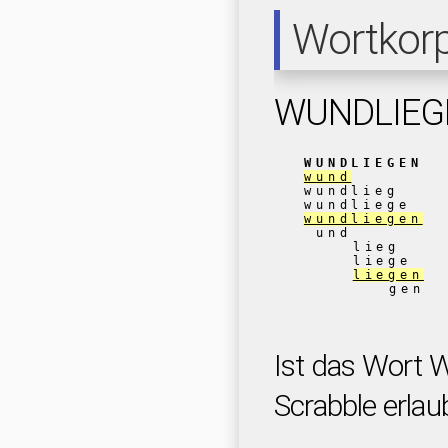
Wortkor
WUNDLIEG
WUNDLIEGEN
wund
wundlieg
wundliege
wundliegen
und
lieg
liege
liegen
gen
Ist das Wort
Scrabble erlau