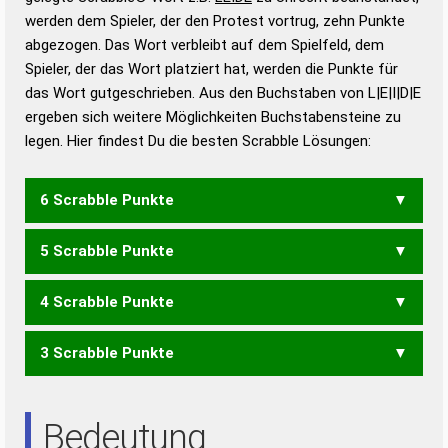
werden dem Spieler, der den Protest vortrug, zehn Punkte
Duden – Standardwerk in 12 Bänden
abgezogen. Das Wort verbleibt auf dem Spielfeld, dem
Duden – Richtiges und gutes
Spieler, der das Wort platziert hat, werden die Punkte für
Deutsch
das Wort gutgeschrieben. Aus den Buchstaben von L|E|I|D|E
ergeben sich weitere Möglichkeiten Buchstabensteine zu
Duden – Die deutsche Grammatik
legen. Hier findest Du die besten Scrabble Lösungen:
Duden – Deutsches
Universalwörterbuch
6 Scrabble Punkte
5 Scrabble Punkte
DIELE
LIEDE
4 Scrabble Punkte
DIEL
EDEL
EDLE
EILE
LIDE
LIED
3 Scrabble Punkte
EIL
LEE
LID
IDEE
DIE
Bedeutung