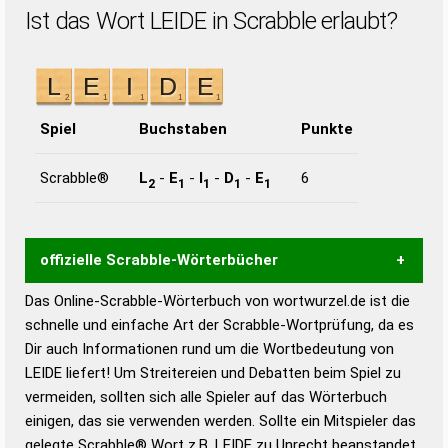
Ist das Wort LEIDE in Scrabble erlaubt?
Spiel
Buchstaben
Punkte
Scrabble®
L
-
E
-
I
-
D
-
E
6
2
1
1
1
1
offizielle Scrabble-Wörterbücher
Das Online-Scrabble-Wörterbuch von wortwurzel.de ist die
Wortwurzel liefert mit Hilfe eines semantischen
schnelle und einfache Art der Scrabble-Wortprüfung, da es
Wortanalyse-Algorithmus gute Anhaltspunkte zu
Dir auch Informationen rund um die Wortbedeutung von
Wortbedeutung, Worttrennung und Wortform, um die
LEIDE liefert! Um Streitereien und Debatten beim Spiel zu
Gültigkeit eines Wortes für das Scrabble-Spiel zu
vermeiden, sollten sich alle Spieler auf das Wörterbuch
bestimmen!
zugelassene Turnier Scrabble-
einigen, das sie verwenden werden. Sollte ein Mitspieler das
Wörterbücher sind:
gelegte Scrabble® Wort z.B.
LEIDE
zu Unrecht beanstandet,