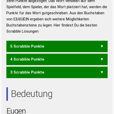
zehn Punkte abgezogen. Das Wort verbleibt auf dem
Duden – Richtiges und gutes
Spielfeld, dem Spieler, der das Wort platziert hat, werden die
Deutsch
Punkte für das Wort gutgeschrieben. Aus den Buchstaben
von E|U|G|E|N ergeben sich weitere Möglichkeiten
Duden – Die deutsche Grammatik
Buchstabensteine zu legen. Hier findest Du die besten
Duden – Deutsches
Scrabble Lösungen:
Universalwörterbuch
5 Scrabble Punkte
4 Scrabble Punkte
ENGE
GENE
3 Scrabble Punkte
ENG
GNU
NEUE
NEE
NEU
Bedeutung
Eugen