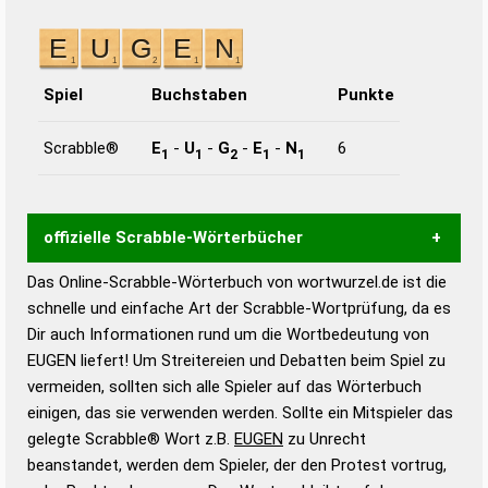
Spiel
Buchstaben
Punkte
Scrabble®
E
-
U
-
G
-
E
-
N
6
1
1
2
1
1
offizielle Scrabble-Wörterbücher
Das Online-Scrabble-Wörterbuch von wortwurzel.de ist die
Wortwurzel liefert mit Hilfe eines semantischen
schnelle und einfache Art der Scrabble-Wortprüfung, da es
Wortanalyse-Algorithmus gute Anhaltspunkte zu
Dir auch Informationen rund um die Wortbedeutung von
Wortbedeutung, Worttrennung und Wortform, um die
EUGEN liefert! Um Streitereien und Debatten beim Spiel zu
Gültigkeit eines Wortes für das Scrabble-Spiel zu
vermeiden, sollten sich alle Spieler auf das Wörterbuch
bestimmen!
zugelassene Turnier Scrabble-
einigen, das sie verwenden werden. Sollte ein Mitspieler das
Wörterbücher sind:
gelegte Scrabble® Wort z.B.
EUGEN
zu Unrecht
beanstandet, werden dem Spieler, der den Protest vortrug,
Duden – Standardwerk in 12 Bänden