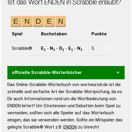
Ist das Wort ENDEN in Scrabble erlaubt?
Spiel
Buchstaben
Punkte
Scrabble®
E
-
N
-
D
-
E
-
N
5
1
1
1
1
1
offizielle Scrabble-Wörterbücher
Das Online-Scrabble-Wörterbuch von wortwurzel.de ist die
Wortwurzel liefert mit Hilfe eines semantischen
schnelle und einfache Art der Scrabble-Wortprüfung, da es
Wortanalyse-Algorithmus gute Anhaltspunkte zu
Dir auch Informationen rund um die Wortbedeutung von
Wortbedeutung, Worttrennung und Wortform, um die
ENDEN liefert! Um Streitereien und Debatten beim Spiel zu
Gültigkeit eines Wortes für das Scrabble-Spiel zu
vermeiden, sollten sich alle Spieler auf das Wörterbuch
bestimmen!
zugelassene Turnier Scrabble-
einigen, das sie verwenden werden. Sollte ein Mitspieler das
Wörterbücher sind:
gelegte Scrabble® Wort z.B.
ENDEN
zu Unrecht