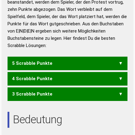
beanstandet, werden dem Spieler, der den Protest vortrug,
Duden – Standardwerk in 12 Bänden
zehn Punkte abgezogen. Das Wort verbleibt auf dem
Duden – Richtiges und gutes
Spielfeld, dem Spieler, der das Wort platziert hat, werden die
Deutsch
Punkte für das Wort gutgeschrieben. Aus den Buchstaben
von E|N|D|E|N ergeben sich weitere Möglichkeiten
Duden – Die deutsche Grammatik
Buchstabensteine zu legen. Hier findest Du die besten
Duden – Deutsches
Scrabble Lösungen:
Universalwörterbuch
5 Scrabble Punkte
4 Scrabble Punkte
DENEN
3 Scrabble Punkte
DENN
EDEN
NEED
NEE
Bedeutung