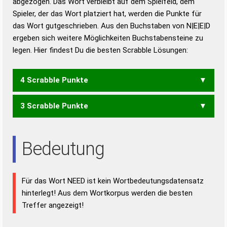
abgezogen. Das Wort verbleibt auf dem Spielfeld, dem
Duden – Richtiges und gutes
Spieler, der das Wort platziert hat, werden die Punkte für
Deutsch
das Wort gutgeschrieben. Aus den Buchstaben von N|E|E|D
ergeben sich weitere Möglichkeiten Buchstabensteine zu
Duden – Die deutsche Grammatik
legen. Hier findest Du die besten Scrabble Lösungen:
Duden – Deutsches
Universalwörterbuch
4 Scrabble Punkte
3 Scrabble Punkte
EDEN
ENDE
DEN
END
Bedeutung
Für das Wort NEED ist kein Wortbedeutungsdatensatz
hinterlegt! Aus dem Wortkorpus werden die besten
Treffer angezeigt!