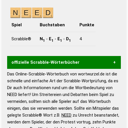
Spiel
Buchstaben
Punkte
Scrabble®
N
-
E
-
E
-
D
4
1
1
1
1
offizielle Scrabble-Wörterbücher
Das Online-Scrabble-Wörterbuch von wortwurzel.de ist die
Wortwurzel liefert mit Hilfe eines semantischen
schnelle und einfache Art der Scrabble-Wortprüfung, da es
Wortanalyse-Algorithmus gute Anhaltspunkte zu
Dir auch Informationen rund um die Wortbedeutung von
Wortbedeutung, Worttrennung und Wortform, um die
NEED liefert! Um Streitereien und Debatten beim Spiel zu
Gültigkeit eines Wortes für das Scrabble-Spiel zu
vermeiden, sollten sich alle Spieler auf das Wörterbuch
bestimmen!
zugelassene Turnier Scrabble-
einigen, das sie verwenden werden. Sollte ein Mitspieler das
Wörterbücher sind:
gelegte Scrabble® Wort z.B.
NEED
zu Unrecht beanstandet,
werden dem Spieler, der den Protest vortrug, zehn Punkte
Duden – Standardwerk in 12 Bänden