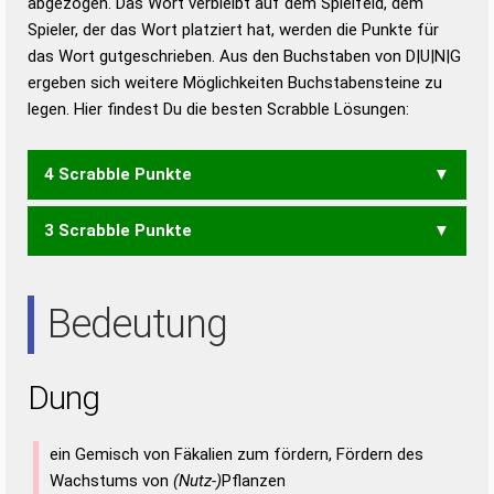
abgezogen. Das Wort verbleibt auf dem Spielfeld, dem
Duden – Richtiges und gutes
Spieler, der das Wort platziert hat, werden die Punkte für
Deutsch
das Wort gutgeschrieben. Aus den Buchstaben von D|U|N|G
ergeben sich weitere Möglichkeiten Buchstabensteine zu
Duden – Die deutsche Grammatik
legen. Hier findest Du die besten Scrabble Lösungen:
Duden – Deutsches
Universalwörterbuch
4 Scrabble Punkte
3 Scrabble Punkte
GNU
UND
Bedeutung
Dung
ein Gemisch von Fäkalien zum fördern, Fördern des
Wachstums von
(Nutz-)
Pflanzen