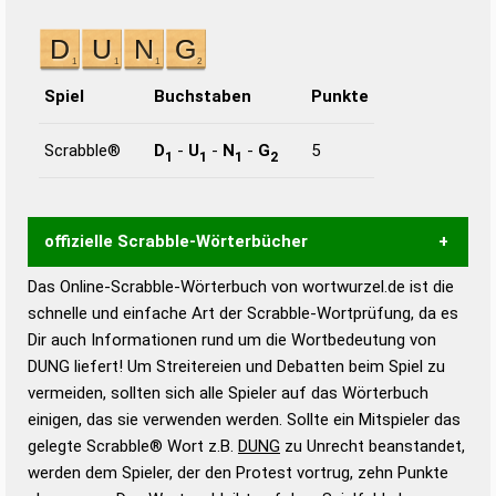
Spiel
Buchstaben
Punkte
Scrabble®
D
-
U
-
N
-
G
5
1
1
1
2
offizielle Scrabble-Wörterbücher
Das Online-Scrabble-Wörterbuch von wortwurzel.de ist die
Wortwurzel liefert mit Hilfe eines semantischen
schnelle und einfache Art der Scrabble-Wortprüfung, da es
Wortanalyse-Algorithmus gute Anhaltspunkte zu
Dir auch Informationen rund um die Wortbedeutung von
Wortbedeutung, Worttrennung und Wortform, um die
DUNG liefert! Um Streitereien und Debatten beim Spiel zu
Gültigkeit eines Wortes für das Scrabble-Spiel zu
vermeiden, sollten sich alle Spieler auf das Wörterbuch
bestimmen!
zugelassene Turnier Scrabble-
einigen, das sie verwenden werden. Sollte ein Mitspieler das
Wörterbücher sind:
gelegte Scrabble® Wort z.B.
DUNG
zu Unrecht beanstandet,
werden dem Spieler, der den Protest vortrug, zehn Punkte
Duden – Standardwerk in 12 Bänden