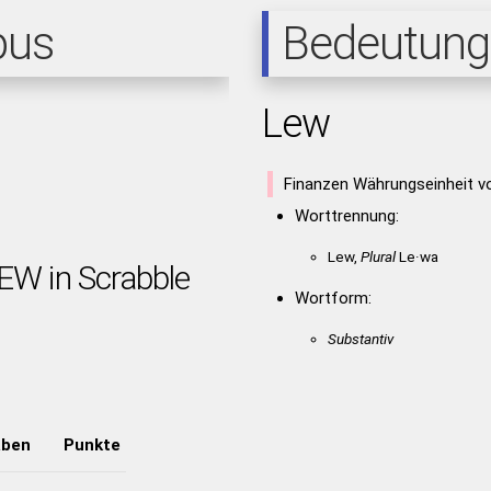
pus
Bedeutung
Lew
Finanzen Währungseinheit vo
Worttrennung:
Lew,
Plural
Le·wa
EW in Scrabble
Wortform:
Substantiv
aben
Punkte