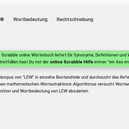
e®
Wortbedeutung
Rechtschreibung
Scrabble online Wörterbuch liefert Dir Synonyme, Definitionen un
Streitfällen hast Du mit der
online Scrabble Hilfe
immer "ein Ass im
tkorpus von "LEW" in einzelne Bestandteile und durchsucht das Re
nen mathematischen Wortextraktions-Algorithmus versucht Wortwu
inition und Wortbedeutung von LEW abzuleiten.