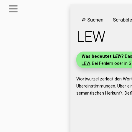
🔎 Suchen
Scrabbl
LEW
Was bedeutet
LEW
?
Das 
LEW
. Bei Fehlern oder in 
Wortwurzel zerlegt den Wor
Übereinstimmungen. Über ei
semantischen Herkunft, Def