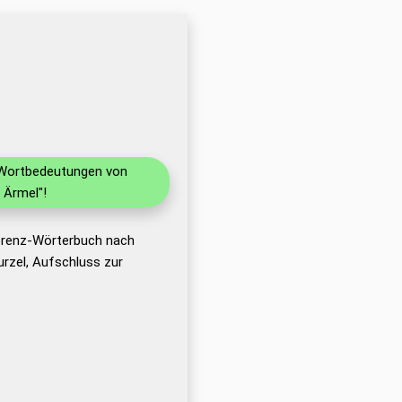
d Wortbedeutungen von
 Ärmel"!
ferenz-Wörterbuch nach
rzel, Aufschluss zur