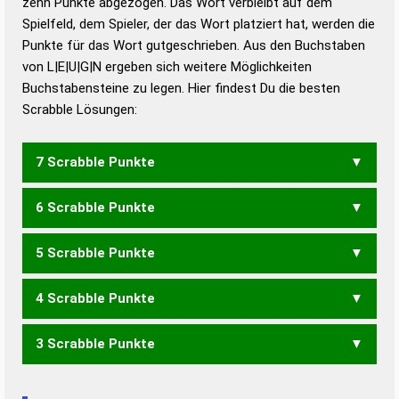
zehn Punkte abgezogen. Das Wort verbleibt auf dem
Duden – Richtiges und gutes
Spielfeld, dem Spieler, der das Wort platziert hat, werden die
Deutsch
Punkte für das Wort gutgeschrieben. Aus den Buchstaben
von L|E|U|G|N ergeben sich weitere Möglichkeiten
Duden – Die deutsche Grammatik
Buchstabensteine zu legen. Hier findest Du die besten
Duden – Deutsches
Scrabble Lösungen:
Universalwörterbuch
7 Scrabble Punkte
6 Scrabble Punkte
LUGEN
LUNGE
5 Scrabble Punkte
LENG
LUGE
4 Scrabble Punkte
GEL
LEG
LUG
ULEN
3 Scrabble Punkte
ENG
GEN
GNU
NEU