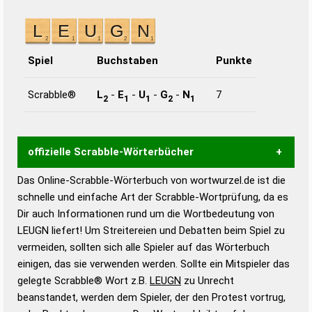
Spiel
Buchstaben
Punkte
Scrabble®
L
-
E
-
U
-
G
-
N
7
2
1
1
2
1
offizielle Scrabble-Wörterbücher
Das Online-Scrabble-Wörterbuch von wortwurzel.de ist die
Wortwurzel liefert mit Hilfe eines semantischen
schnelle und einfache Art der Scrabble-Wortprüfung, da es
Wortanalyse-Algorithmus gute Anhaltspunkte zu
Dir auch Informationen rund um die Wortbedeutung von
Wortbedeutung, Worttrennung und Wortform, um die
LEUGN liefert! Um Streitereien und Debatten beim Spiel zu
Gültigkeit eines Wortes für das Scrabble-Spiel zu
vermeiden, sollten sich alle Spieler auf das Wörterbuch
bestimmen!
zugelassene Turnier Scrabble-
einigen, das sie verwenden werden. Sollte ein Mitspieler das
Wörterbücher sind:
gelegte Scrabble® Wort z.B.
LEUGN
zu Unrecht
beanstandet, werden dem Spieler, der den Protest vortrug,
Duden – Standardwerk in 12 Bänden