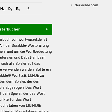
Deklinierte Form
-
N
-
D
-
E
6
1
1
1
örterbücher
rbuch von wortwurzel.de ist
Hilfe eines semantischen
 Art der Scrabble-Wortprüfung,
s gute Anhaltspunkte zu
onen rund um die Wortbedeutung
ennung und Wortform, um die
eitereien und Debatten beim
für das Scrabble-Spiel zu
 sich alle Spieler auf das
 Turnier Scrabble-
ie verwenden werden. Sollte ein
rabble® Wort z.B.
LUNDE
zu
en dem Spieler, der den
en – Standardwerk in 12
nkte abgezogen. Das Wort
nden
d, dem Spieler, der das Wort
en – Richtiges und gutes
Punkte für das Wort
utsch
Buchstaben von L|U|N|D|E
ichkeiten Buchstabensteine zu
en – Die deutsche Grammatik