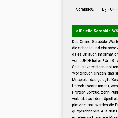
Scrabble®
L
-
U
2
1
offizielle Scrabble-W
Das Online-Scrabble-Wörte
Wortwurzel liefert mit 
die schnelle und einfache
Wortanalyse-Algorithmu
da es Dir auch Informati
Wortbedeutung, Worttr
von LUNDE liefert! Um Str
Gültigkeit eines Wortes 
Spiel zu vermeiden, sollten
bestimmen!
zugelassene
Wörterbuch einigen, das s
Wörterbücher sind:
Mitspieler das gelegte Sc
Unrecht beanstandet, werd
Dud
Protest vortrug, zehn Pu
Bä
verbleibt auf dem Spielfel
Dud
platziert hat, werden die 
De
gutgeschrieben. Aus den 
ergeben sich weitere Mögl
Dud