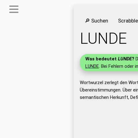
🔎 Suchen
Scrabbl
LUNDE
Was bedeutet
LUNDE
?
D
LUNDE
. Bei Fehlern oder i
Wortwurzel zerlegt den Wor
Übereinstimmungen. Über ei
semantischen Herkunft, Def