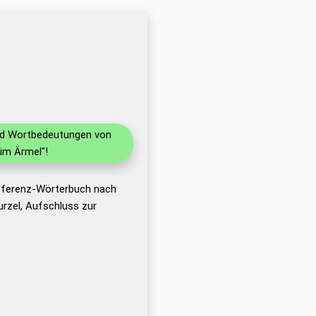
und Wortbedeutungen von
im Ärmel"!
Referenz-Wörterbuch nach
rzel, Aufschluss zur