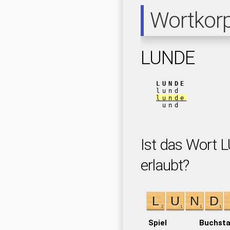
Wortkor
LUNDE
LUNDE
lund
lunde
und
Ist das Wort 
erlaubt?
Spiel
Buchst