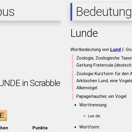
pus
Bedeutung
Lunde
Wortbedeutung von
Lund
(- Gr
Zoologie, Zoologische Taxo
Gattung Fratercula
(deutsch
Zoologie Kurzform für den A
LUNDE in Scrabble
Arktischen Lund, eine Vogela
Alkenvögel
Papageitaucher, ein Vogel
Worttrennung:
Lun·de
Wortform:
aben
Punkte