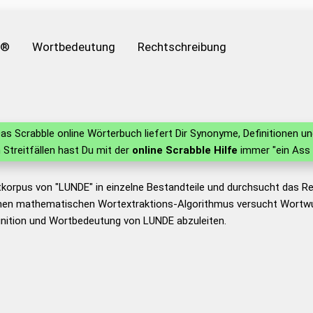
e®
Wortbedeutung
Rechtschreibung
as Scrabble online Wörterbuch liefert Dir Synonyme, Definitionen 
n Streitfällen hast Du mit der
online Scrabble Hilfe
immer "ein Ass 
tkorpus von "LUNDE" in einzelne Bestandteile und durchsucht das 
nen mathematischen Wortextraktions-Algorithmus versucht Wortwu
inition und Wortbedeutung von LUNDE abzuleiten.