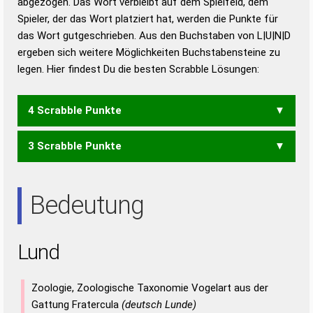
abgezogen. Das Wort verbleibt auf dem Spielfeld, dem
Duden – Richtiges und gutes
Spieler, der das Wort platziert hat, werden die Punkte für
Deutsch
das Wort gutgeschrieben. Aus den Buchstaben von L|U|N|D
ergeben sich weitere Möglichkeiten Buchstabensteine zu
Duden – Die deutsche Grammatik
legen. Hier findest Du die besten Scrabble Lösungen:
Duden – Deutsches
Universalwörterbuch
4 Scrabble Punkte
3 Scrabble Punkte
LUD
DUN
Bedeutung
Lund
Zoologie, Zoologische Taxonomie Vogelart aus der
Gattung Fratercula
(deutsch Lunde)