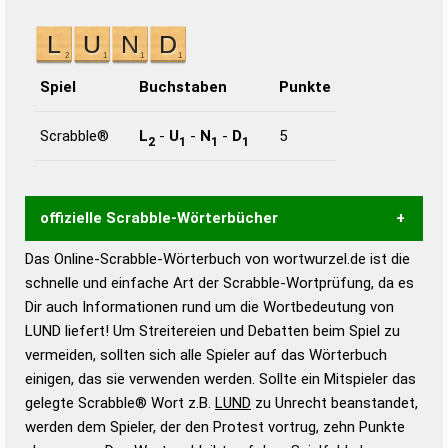
Spiel
Buchstaben
Punkte
Scrabble®
L
-
U
-
N
-
D
5
2
1
1
1
offizielle Scrabble-Wörterbücher
Das Online-Scrabble-Wörterbuch von wortwurzel.de ist die
Wortwurzel liefert mit Hilfe eines semantischen
schnelle und einfache Art der Scrabble-Wortprüfung, da es
Wortanalyse-Algorithmus gute Anhaltspunkte zu
Dir auch Informationen rund um die Wortbedeutung von
Wortbedeutung, Worttrennung und Wortform, um die
LUND liefert! Um Streitereien und Debatten beim Spiel zu
Gültigkeit eines Wortes für das Scrabble-Spiel zu
vermeiden, sollten sich alle Spieler auf das Wörterbuch
bestimmen!
zugelassene Turnier Scrabble-
einigen, das sie verwenden werden. Sollte ein Mitspieler das
Wörterbücher sind:
gelegte Scrabble® Wort z.B.
LUND
zu Unrecht beanstandet,
werden dem Spieler, der den Protest vortrug, zehn Punkte
Duden – Standardwerk in 12 Bänden