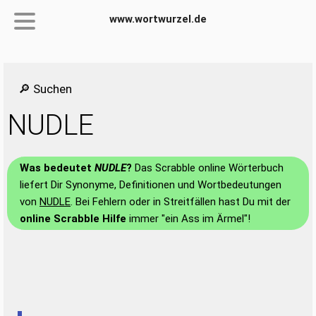
www.wortwurzel.de
🔎 Suchen
NUDLE
Was bedeutet
NUDLE
?
Das Scrabble online Wörterbuch
liefert Dir Synonyme, Definitionen und Wortbedeutungen
von
NUDLE
. Bei Fehlern oder in Streitfällen hast Du mit der
online Scrabble Hilfe
immer "ein Ass im Ärmel"!