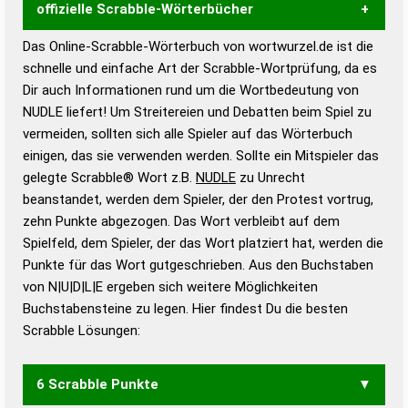
offizielle Scrabble-Wörterbücher
Das Online-Scrabble-Wörterbuch von wortwurzel.de ist die
Wortwurzel liefert mit Hilfe eines semantischen
schnelle und einfache Art der Scrabble-Wortprüfung, da es
Wortanalyse-Algorithmus gute Anhaltspunkte zu
Dir auch Informationen rund um die Wortbedeutung von
Wortbedeutung, Worttrennung und Wortform, um die
NUDLE liefert! Um Streitereien und Debatten beim Spiel zu
Gültigkeit eines Wortes für das Scrabble-Spiel zu
vermeiden, sollten sich alle Spieler auf das Wörterbuch
bestimmen!
zugelassene Turnier Scrabble-
einigen, das sie verwenden werden. Sollte ein Mitspieler das
Wörterbücher sind:
gelegte Scrabble® Wort z.B.
NUDLE
zu Unrecht
beanstandet, werden dem Spieler, der den Protest vortrug,
Duden – Standardwerk in 12 Bänden
zehn Punkte abgezogen. Das Wort verbleibt auf dem
Duden – Richtiges und gutes
Spielfeld, dem Spieler, der das Wort platziert hat, werden die
Deutsch
Punkte für das Wort gutgeschrieben. Aus den Buchstaben
von N|U|D|L|E ergeben sich weitere Möglichkeiten
Duden – Die deutsche Grammatik
Buchstabensteine zu legen. Hier findest Du die besten
Duden – Deutsches
Scrabble Lösungen:
Universalwörterbuch
6 Scrabble Punkte