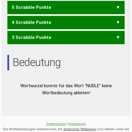
5 Scrabble Punkte
LUDEN
LUNDE
NUDEL
4 Scrabble Punkte
LUDE
LUND
ULEN
3 Scrabble Punkte
LEU
LUD
DUNE
DEN
DUE
DUN
END
NEU
UND
Bedeutung
Wortwurzel konnte für das Wort "NUDLE" keine
Wortbedeutung ableiten!
Datenschutz
|
Impressum
Die Wortbedeutungen entstammen der
deutschen Wiktionary
und stehen unter der