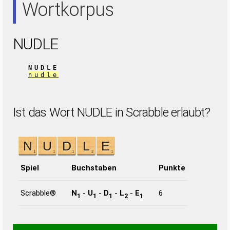
Wortkorpus
NUDLE
NUDLE
nudle
Ist das Wort NUDLE in Scrabble erlaubt?
Spiel
Buchstaben
Punkte
Scrabble®
N
-
U
-
D
-
L
-
E
6
1
1
1
2
1