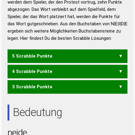
werden dem Spieler, der den Protest vortrug, zehn Punkte
Duden – Standardwerk in 12 Bänden
abgezogen. Das Wort verbleibt auf dem Spielfeld, dem
Duden – Richtiges und gutes
Spieler, der das Wort platziert hat, werden die Punkte für
Deutsch
das Wort gutgeschrieben. Aus den Buchstaben von N|E|I|D|E
ergeben sich weitere Möglichkeiten Buchstabensteine zu
Duden – Die deutsche Grammatik
legen. Hier findest Du die besten Scrabble Lösungen:
Duden – Deutsches
Universalwörterbuch
5 Scrabble Punkte
4 Scrabble Punkte
DEINE
DIENE
EIDEN
IDEEN
3 Scrabble Punkte
DEIN
DIEN
EDEN
EINE
ENDE
IDEE
IDEN
NEED
DEN
DIE
EIN
END
NEE
NID
NIE
Bedeutung
neide