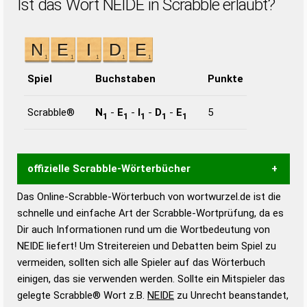
Ist das Wort NEIDE in Scrabble erlaubt?
Spiel
Buchstaben
Punkte
Scrabble®
N
-
E
-
I
-
D
-
E
5
1
1
1
1
1
offizielle Scrabble-Wörterbücher
Das Online-Scrabble-Wörterbuch von wortwurzel.de ist die
Wortwurzel liefert mit Hilfe eines semantischen
schnelle und einfache Art der Scrabble-Wortprüfung, da es
Wortanalyse-Algorithmus gute Anhaltspunkte zu
Dir auch Informationen rund um die Wortbedeutung von
Wortbedeutung, Worttrennung und Wortform, um die
NEIDE liefert! Um Streitereien und Debatten beim Spiel zu
Gültigkeit eines Wortes für das Scrabble-Spiel zu
vermeiden, sollten sich alle Spieler auf das Wörterbuch
bestimmen!
zugelassene Turnier Scrabble-
einigen, das sie verwenden werden. Sollte ein Mitspieler das
Wörterbücher sind:
gelegte Scrabble® Wort z.B.
NEIDE
zu Unrecht beanstandet,