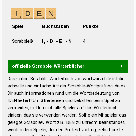
Spiel
Buchstaben
Punkte
Scrabble®
I
-
D
-
E
-
N
4
1
1
1
1
offizielle Scrabble-Wörterbücher
Das Online-Scrabble-Wörterbuch von wortwurzel.de ist die
Wortwurzel liefert mit Hilfe eines semantischen
schnelle und einfache Art der Scrabble-Wortprüfung, da es
Wortanalyse-Algorithmus gute Anhaltspunkte zu
Dir auch Informationen rund um die Wortbedeutung von
Wortbedeutung, Worttrennung und Wortform, um die
IDEN liefert! Um Streitereien und Debatten beim Spiel zu
Gültigkeit eines Wortes für das Scrabble-Spiel zu
vermeiden, sollten sich alle Spieler auf das Wörterbuch
bestimmen!
zugelassene Turnier Scrabble-
einigen, das sie verwenden werden. Sollte ein Mitspieler das
Wörterbücher sind:
gelegte Scrabble® Wort z.B.
IDEN
zu Unrecht beanstandet,
werden dem Spieler, der den Protest vortrug, zehn Punkte
Duden – Standardwerk in 12 Bänden