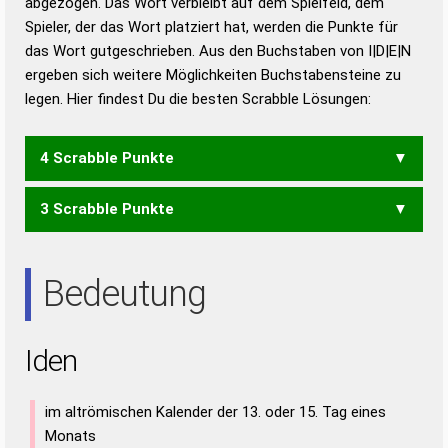
abgezogen. Das Wort verbleibt auf dem Spielfeld, dem
Duden – Richtiges und gutes
Spieler, der das Wort platziert hat, werden die Punkte für
Deutsch
das Wort gutgeschrieben. Aus den Buchstaben von I|D|E|N
ergeben sich weitere Möglichkeiten Buchstabensteine zu
Duden – Die deutsche Grammatik
legen. Hier findest Du die besten Scrabble Lösungen:
Duden – Deutsches
Universalwörterbuch
4 Scrabble Punkte
3 Scrabble Punkte
DEIN
DIEN
NEID
DIE
EID
EIN
END
NID
NIE
Bedeutung
Iden
im altrömischen Kalender der 13. oder 15. Tag eines
Monats