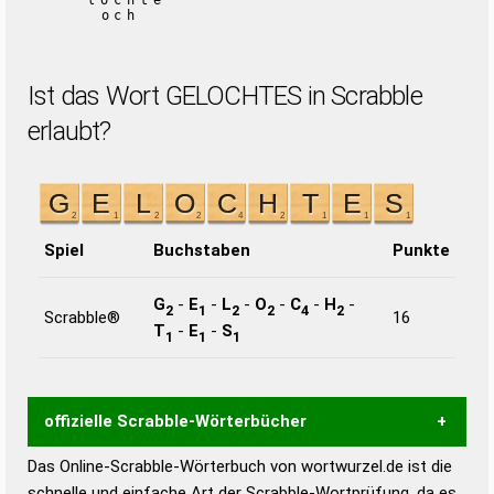
lochte
och
Ist das Wort GELOCHTES in Scrabble
erlaubt?
Spiel
Buchstaben
Punkte
G
-
E
-
L
-
O
-
C
-
H
-
2
1
2
2
4
2
Scrabble®
16
T
-
E
-
S
1
1
1
offizielle Scrabble-Wörterbücher
Das Online-Scrabble-Wörterbuch von wortwurzel.de ist die
Wortwurzel liefert mit Hilfe eines semantischen
schnelle und einfache Art der Scrabble-Wortprüfung, da es