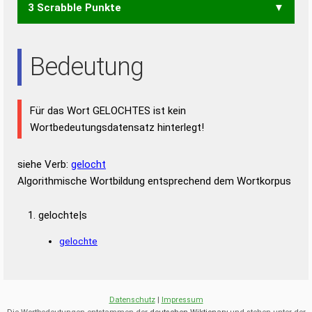
STEHE
STELE
TELES
THESE
3 Scrabble Punkte
SEHT
STEG
STEH
TELE
TOSE
EHE
EOS
GES
LEE
LET
OST
TOS
TSG
ESTE
TEES
SEE
SET
TEE
Bedeutung
Für das Wort GELOCHTES ist kein
Wortbedeutungsdatensatz hinterlegt!
siehe Verb:
gelocht
Algorithmische Wortbildung entsprechend dem Wortkorpus
gelochte|s
gelochte
Datenschutz
|
Impressum