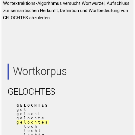
Wortextraktions-Algorithmus versucht Wortwurzel, Aufschluss
zur semantischen Herkunft, Definition und Wortbedeutung von
GELOCHTES abzuleiten.
Wortkorpus
GELOCHTES
GELOCHTES
gel
gelocht
gelochte
gelochtes
loch
locht