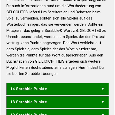
Wortanalyse-Algorithmus gute Anhaltspunkte zu
Dir auch Informationen rund um die Wortbedeutung von
Wortbedeutung, Worttrennung und Wortform, um die
GELOCHTES liefert! Um Streitereien und Debatten beim
Gültigkeit eines Wortes für das Scrabble-Spiel zu
Spiel zu vermeiden, sollten sich alle Spieler auf das
bestimmen!
zugelassene Turnier Scrabble-
Wörterbuch einigen, das sie verwenden werden. Sollte ein
Wörterbücher sind:
Mitspieler das gelegte Scrabble® Wort z.B.
GELOCHTES
zu
Unrecht beanstandet, werden dem Spieler, der den Protest
Duden – Standardwerk in 12 Bänden
vortrug, zehn Punkte abgezogen. Das Wort verbleibt auf
Duden – Richtiges und gutes
dem Spielfeld, dem Spieler, der das Wort platziert hat,
Deutsch
werden die Punkte für das Wort gutgeschrieben. Aus den
Buchstaben von G|E|L|O|C|H|T|E|S ergeben sich weitere
Duden – Die deutsche Grammatik
Möglichkeiten Buchstabensteine zu legen. Hier findest Du
Duden – Deutsches
die besten Scrabble Lösungen:
Universalwörterbuch
14 Scrabble Punkte
13 Scrabble Punkte
GESELCHT
12 Scrabble Punkte