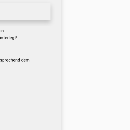
in
nterlegt!
ntsprechend dem