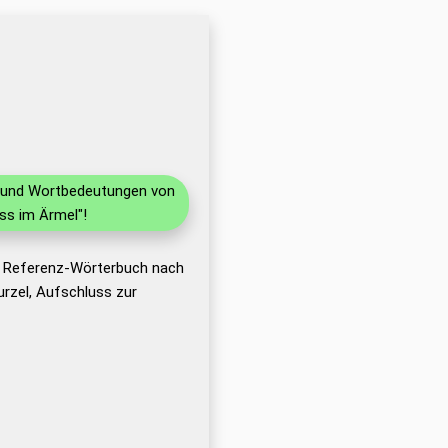
en und Wortbedeutungen von
ss im Ärmel"!
s Referenz-Wörterbuch nach
rzel, Aufschluss zur