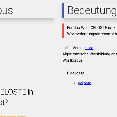
pus
Bedeutung
Für das Wort GELOSTE ist ke
Wortbedeutungsdatensatz hi
siehe Verb:
gelost
Algorithmische Wortbildung e
Wortkorpus
gel|oste
gel
oste
GELOSTE in
bt?