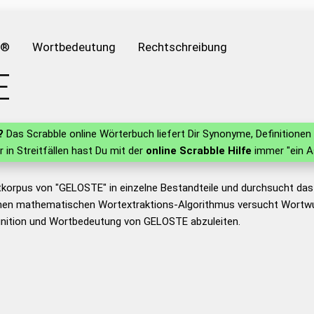
e®
Wortbedeutung
Rechtschreibung
E
?
Das Scrabble online Wörterbuch liefert Dir Synonyme, Definition
r in Streitfällen hast Du mit der
online Scrabble Hilfe
immer "ein A
tkorpus von "GELOSTE" in einzelne Bestandteile und durchsucht da
nen mathematischen Wortextraktions-Algorithmus versucht Wortwu
inition und Wortbedeutung von GELOSTE abzuleiten.