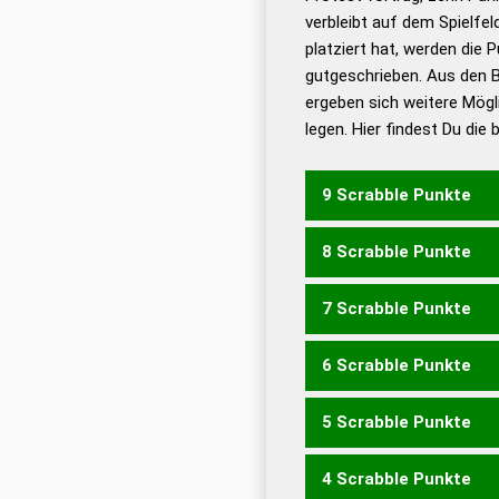
Bä
verbleibt auf dem Spielfel
Dud
platziert hat, werden die 
De
gutgeschrieben. Aus den 
ergeben sich weitere Mögl
Dud
legen. Hier findest Du die
Dud
Universalwörterbuch
9 Scrabble Punkte
8 Scrabble Punkte
GLOSET
GLOSTE
7 Scrabble Punkte
ELOGE
GLOSE
GLOST
L
LEGEST
SEGELT
TEGEL
6 Scrabble Punkte
GLOS
LOGE
LOGS
LOG
GELST
GELTE
LEGES
L
5 Scrabble Punkte
LOTES
LOTSE
SEGEL
S
LOG
EGEL
EGOS
GELE
G
LEGT
LEOS
LOSE
LOTE
4 Scrabble Punkte
SOLE
GEEST
GESTE
LE
EGO
GEO
LEG
LEO
LOT