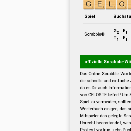
Spiel
Buchst
G
-
E
2
1
Scrabble®
T
-
E
1
1
offizielle Scrabble-W
Das Online-Scrabble-Wörte
Wortwurzel liefert mit 
die schnelle und einfache
Wortanalyse-Algorithmu
da es Dir auch Informati
Wortbedeutung, Worttr
von GELOSTE liefert! Um S
Gültigkeit eines Wortes 
Spiel zu vermeiden, sollten
bestimmen!
zugelassene
Wörterbuch einigen, das s
Wörterbücher sind:
Mitspieler das gelegte Sc
Unrecht beanstandet, werd
Dud
Protest vortrug, zehn Pu