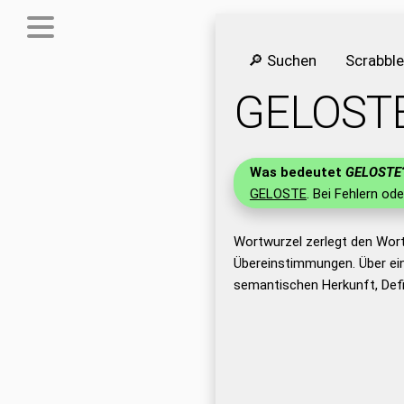
🔎 Suchen
Scrabbl
GELOST
Was bedeutet
GELOSTE
GELOSTE
. Bei Fehlern ode
Wortwurzel zerlegt den Wor
Übereinstimmungen. Über ei
semantischen Herkunft, Def